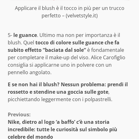
Applicare il blush è il tocco in più per un trucco
perfetto – (velvetstyle.it)
5-
le guance
. Ultimo ma non per importanza è il
blush. Quel
tocco di colore sulle guance che fa
subito effetto “baciata dal sole”
è fondamentale
per completare il make-up del viso. Alice Carofiglio
consiglia si applicarne uno in polvere con un
pennello angolato.
E se non hai il blush? Nessun problema: prendi il
rossetto e stendine una goccia sulle gote
,
picchiettando leggermente con i polpastrelli.
Continue
Previous:
Nike, dietro al logo ‘a baffo’ c’è una storia
Reading
incredibile: tutte le curiosità sul simbolo più
celebre del mondo