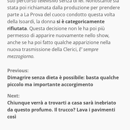
suo percorso televisivo senza di lei. Nonostante sia
stata poi richiamata dalla produzione per prendere
parte a La Prova del cuoco condotto questa volta
della Isoardi, la donna
si è categoricamente
rifiutata
. Questa decisione non le ha poi più
permesso di apparire nuovamente nello show,
anche se ha poi fatto qualche apparizione nella
nuova trasmissione della Clerici,
E’ sempre
mezzogiorno.
Continue
Previous:
Dimagrire senza dieta è possibile: basta qualche
Reading
piccolo ma importante accorgimento
Next:
Chiunque verrà a trovarti a casa sarà inebriato
da questo profumo. Il trucco? Lava i pavimenti
così