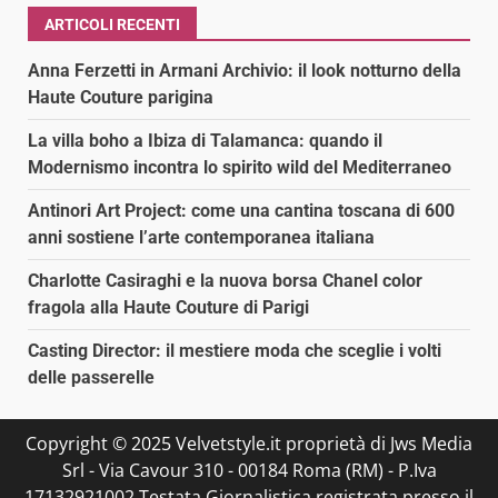
ARTICOLI RECENTI
Anna Ferzetti in Armani Archivio: il look notturno della
Haute Couture parigina
La villa boho a Ibiza di Talamanca: quando il
Modernismo incontra lo spirito wild del Mediterraneo
Antinori Art Project: come una cantina toscana di 600
anni sostiene l’arte contemporanea italiana
Charlotte Casiraghi e la nuova borsa Chanel color
fragola alla Haute Couture di Parigi
Casting Director: il mestiere moda che sceglie i volti
delle passerelle
Copyright © 2025 Velvetstyle.it proprietà di Jws Media
Srl - Via Cavour 310 - 00184 Roma (RM) - P.Iva
17132921002 Testata Giornalistica registrata presso il