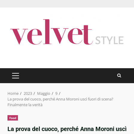
Skip
to
content
PRIMARY
MENU
Home
2023
Maggio
9
La prova del cuoco, perché Anna Moroni uscì fuori di scena?
Finalmente la verità
Food
La prova del cuoco, perché Anna Moroni uscì