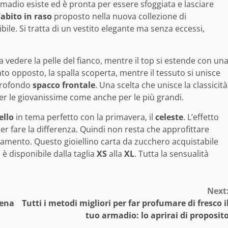
rmadio esiste ed è pronta per essere sfoggiata e lasciare
’
abito in raso
proposto nella nuova collezione di
bile. Si tratta di un vestito elegante ma senza eccessi,
ia vedere la pelle del fianco, mentre il top si estende con un
to opposto, la spalla scoperta, mentre il tessuto si unisce
profondo
spacco frontale
. Una scelta che unisce la classicità
per le giovanissime come anche per le più grandi.
ello
in tema perfetto con la primavera, il
celeste
. L’effetto
per fare la differenza. Quindi non resta che approfittare
liamento. Questo gioiellino carta da zucchero acquistabile
è disponibile dalla taglia
XS
alla
XL
. Tutta la sensualità
Next
iena
Tutti i metodi migliori per far profumare di fresco i
tuo armadio: lo aprirai di proposit