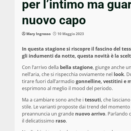
per l’intimo ma gua
nuovo capo
Mary Ingrosso
10 Maggio 2023
In questa stagione si riscopre il fascino del te
gli indumenti da notte, questa novità è la scel
Con l’arrivo della
bella stagione
, giunge anche un
nell’aria, che si rispecchia ovviamente nel
look
. D
tirare fuori dall’armadio
gonnelline, vestitini e 
esprimono al meglio il mood del periodo.
Ma a cambiare sono anche i
tessuti
, che lasciano
stile. Le varianti proposte dai trend del momento
preannuncia un grande
nuovo arrivo
. Parlando 
il delicatissimo
raso
.