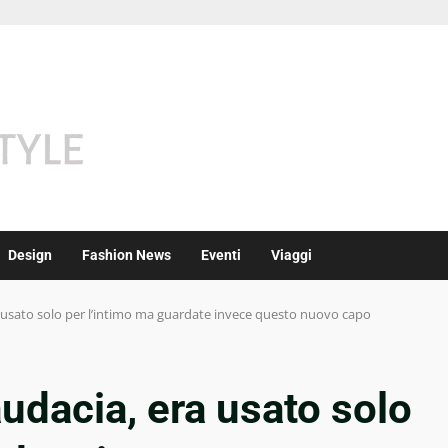
Design
Fashion News
Eventi
Viaggi
a usato solo per l’intimo ma guardate invece questo nuovo capo
audacia, era usato solo