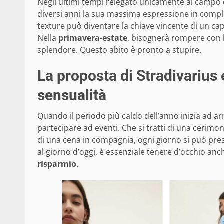
Negli ultimi tempi relegato unicamente al campo d
diversi anni la sua massima espressione in complet
texture può diventare la chiave vincente di un ca
Nella
primavera-estate
, bisognerà rompere con l
splendore. Questo abito è pronto a stupire.
La proposta di Stradivarius 
sensualità
Quando il periodo più caldo dell’anno inizia ad arr
partecipare ad eventi. Che si tratti di una cerim
di una cena in compagnia, ogni giorno si può pres
al giorno d’oggi, è essenziale tenere d’occhio anc
risparmio
.