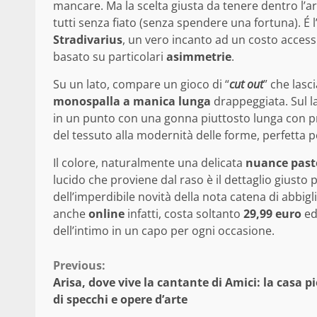
mancare. Ma la scelta giusta da tenere dentro l’a
tutti senza fiato (senza spendere una fortuna). É l
Stradivarius
, un vero incanto ad un costo accessi
basato su particolari
asimmetrie
.
Su un lato, compare un gioco di “
cut out
” che lasc
monospalla a manica lunga
drappeggiata. Sul la
in un punto con una gonna piuttosto lunga con 
del tessuto alla modernità delle forme, perfetta 
Il colore, naturalmente una delicata
nuance past
lucido che proviene dal raso è il dettaglio giusto 
dell’imperdibile novità della nota catena di abbig
anche
online
infatti, costa soltanto
29,99 euro
ed 
dell’intimo in un capo per ogni occasione.
Continue
Previous:
Arisa, dove vive la cantante di Amici: la casa p
Reading
di specchi e opere d’arte