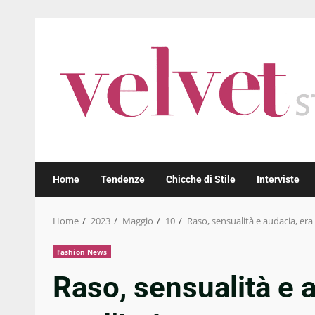
Skip
to
content
Home
Tendenze
Chicche di Stile
Interviste
Home
2023
Maggio
10
Raso, sensualità e audacia, er
Fashion News
Raso, sensualità e 