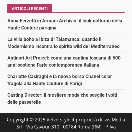
ARTICOLI RECENTI
Anna Ferzetti in Armani Archivio: il look notturno della
Haute Couture parigina
La villa boho a Ibiza di Talamanca: quando il
Modernismo incontra lo spirito wild del Mediterraneo
Antinori Art Project: come una cantina toscana di 600
anni sostiene l’arte contemporanea italiana
Charlotte Casiraghi e la nuova borsa Chanel color
fragola alla Haute Couture di Parigi
Casting Director: il mestiere moda che sceglie i volti
delle passerelle
Copyright © 2025 Velvetstyle.it proprietà di Jws Media
Srl - Via Cavour 310 - 00184 Roma (RM) - P.Iva