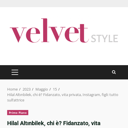
Skip
to
content
PRIMARY
MENU
Home
2023
Maggio
15
Hilal Altınbilek, chi è? Fidanzato, vita privata, Instagram, figli: tutto
sull’attrice
Primo Piano
Hilal Altınbilek, chi è? Fidanzato, vita