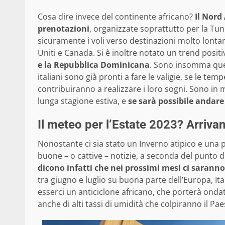
Cosa dire invece del continente africano?
Il Nord
prenotazioni
, organizzate soprattutto per la Tu
sicuramente i voli verso destinazioni molto lonta
Uniti e Canada. Si è inoltre notato un trend positi
e la Repubblica Dominicana
. Sono insomma ques
italiani sono già pronti a fare le valigie, se le t
contribuiranno a realizzare i loro sogni. Sono in 
lunga stagione estiva, e
se sarà possibile andare
Il meteo per l’Estate 2023? Arrivan
Nonostante ci sia stato un Inverno atipico e una
buone – o cattive – notizie, a seconda del punto di
dicono infatti che nei prossimi mesi ci saran
tra giugno e luglio su buona parte dell’Europa, It
esserci un anticiclone africano, che porterà ondate
anche di alti tassi di umidità che colpiranno il Pa