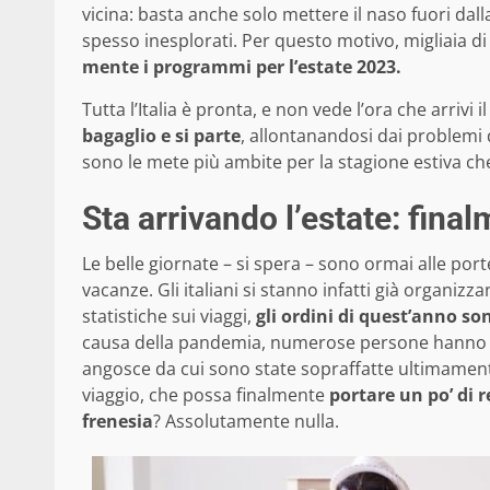
vicina: basta anche solo mettere il naso fuori dall
spesso inesplorati. Per questo motivo, migliaia di 
mente i programmi per l’estate 2023.
Tutta l’Italia è pronta, e non vede l’ora che arrivi 
bagaglio e si parte
, allontanandosi dai problemi d
sono le mete più ambite per la stagione estiva che
Sta arrivando l’estate: final
Le belle giornate – si spera – sono ormai alle por
vacanze. Gli italiani si stanno infatti già organiz
statistiche sui viaggi,
gli ordini di quest’anno s
causa della pandemia, numerose persone hanno ades
angosce da cui sono state sopraffatte ultimament
viaggio, che possa finalmente
portare un po’ di 
frenesia
? Assolutamente nulla.