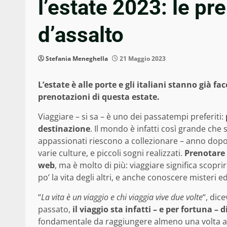
l’estate 2023: le pr
d’assalto
Stefania Meneghella
21 Maggio 2023
L’estate è alle porte e gli italiani stanno già f
prenotazioni di questa estate.
Viaggiare – si sa – è uno dei passatempi preferiti:
destinazione
. Il mondo è infatti così grande che 
appassionati riescono a collezionare – anno dopo a
varie culture, e piccoli sogni realizzati.
Prenotare 
web
, ma è molto di più: viaggiare significa scopr
po’ la vita degli altri, e anche conoscere misteri 
“
La vita è un viaggio e chi viaggia vive due volte
“, dic
passato,
il viaggio sta infatti – e per fortuna –
fondamentale da raggiungere almeno una volta all