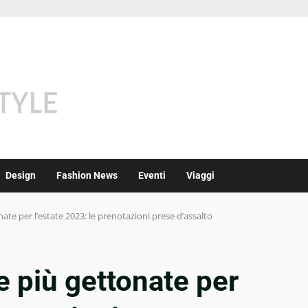
Design
Fashion News
Eventi
Viaggi
te per l’estate 2023: le prenotazioni prese d’assalto
 più gettonate per