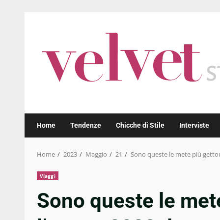
Skip
to
content
Home
Tendenze
Chicche di Stile
Interviste
Home
2023
Maggio
21
Sono queste le mete più gettona
Viaggi
Sono queste le mete