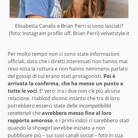
Elisabetta Canalis e Brian Perri si sono lasciati?
(foto: Instagram profilo uff. Brian Perri) velvetstyle.it
Per molto tempo non ci sono state informazioni
ufficiali, dato che i diretti interessati non hanno mai
reso nota la rottura e non hanno nemmeno parlato
del gossip di cui erano stati protagonisti.
Poi è
arrivata la conferma, che ha messo un punto a
tutte le voci
. E’ vero: tra i due non c’è più alcuna
relazione. I tabloid dicono intanto che tra di loro
potrebbero esserci state delle
incompatibilità
caratteriali
che
avrebbero messo fine al loro
rapporto amoroso
, e i primi indizi ci sarebbero stati
quando la showgirl avrebbe iniziato a non
pubblicare più – sui suoi canali social – foto in sua