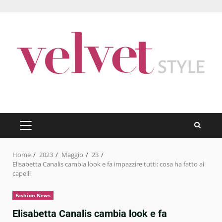
Skip
to
content
PRIMARY
MENU
Home
2023
Maggio
23
Elisabetta Canalis cambia look e fa impazzire tutti: cosa ha fatto ai
capelli
Fashion News
Elisabetta Canalis cambia look e fa