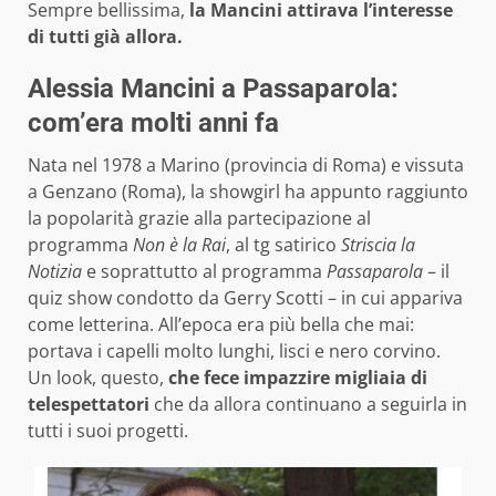
Sempre bellissima,
la Mancini attirava l’interesse
di tutti già allora.
Alessia Mancini a Passaparola:
com’era molti anni fa
Nata nel 1978 a Marino (provincia di Roma) e vissuta
a Genzano (Roma), la showgirl ha appunto raggiunto
la popolarità grazie alla partecipazione al
programma
Non è la Rai
, al tg satirico
Striscia la
Notizia
e soprattutto al programma
Passaparola
– il
quiz show condotto da Gerry Scotti – in cui appariva
come letterina. All’epoca era più bella che mai:
portava i capelli molto lunghi, lisci e nero corvino.
Un look, questo,
che fece impazzire migliaia di
telespettatori
che da allora continuano a seguirla in
tutti i suoi progetti.