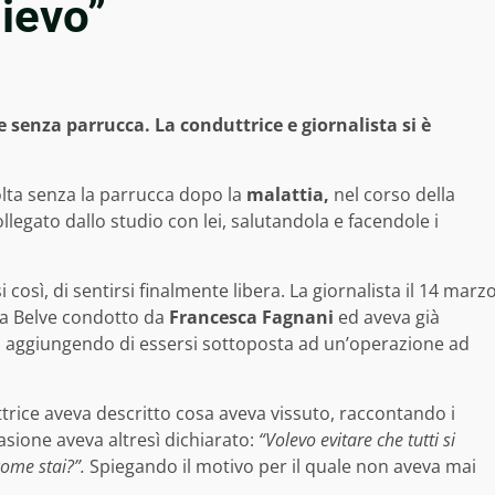
lievo”
e senza parrucca. La conduttrice e giornalista si è
olta senza la parrucca dopo la
malattia,
nel corso della
ollegato dallo studio con lei, salutandola e facendole i
 così, di sentirsi finalmente libera. La giornalista il 14 marz
ma Belve condotto da
Francesca Fagnani
ed aveva già
,
aggiungendo di essersi sottoposta ad un’operazione ad
ittrice aveva descritto cosa aveva vissuto, raccontando i
asione aveva altresì dichiarato:
“Volevo evitare che tutti si
ome stai?”.
Spiegando il motivo per il quale non aveva mai