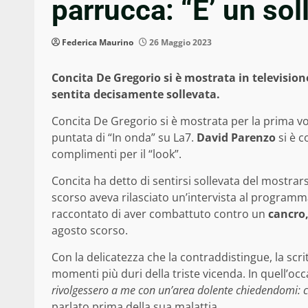
parrucca: “E’ un sol
Federica Maurino
26 Maggio 2023
Concita De Gregorio si è mostrata in television
sentita decisamente sollevata.
Concita De Gregorio si è mostrata per la prima v
puntata di “In onda” su La7.
David Parenzo
si è c
complimenti per il “look”.
Concita ha detto di sentirsi sollevata del mostrarsi
scorso aveva rilasciato un’intervista al program
raccontato di aver combattuto contro un
cancro
agosto scorso.
Con la delicatezza che la contraddistingue, la scr
momenti più duri della triste vicenda. In quell’occ
rivolgessero a me con un’area dolente chiedendomi: c
parlato prima della sua malattia.