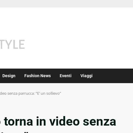
Design
Fashion News
Eventi
Viaggi
deo senza parrucca: “E’ un sollievo”
 torna in video senza