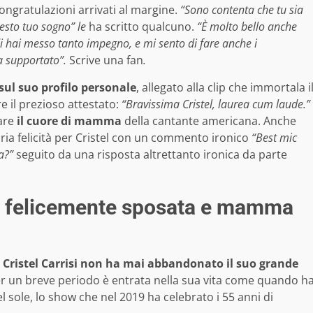
ongratulazioni arrivati al margine.
“Sono contenta che tu sia
uesto tuo sogno” le
ha scritto qualcuno.
“È molto bello anche
 hai messo tanto impegno, e mi sento di fare anche i
a supportato”.
Scrive una fan
.
ul suo profilo personale
, allegato alla clip che immortala i
e il prezioso attestato:
“Bravissima Cristel, laurea cum laude.”
are
il cuore di mamma
della cantante americana. Anche
pria felicità per Cristel con un commento ironico
“Best mic
la?”
seguito da una risposta altrettanto ironica da parte
na felicemente sposata e mamma
, Cristel Carrisi non ha mai abbandonato il suo grande
per un breve periodo è entrata nella sua vita come quando h
 sole, lo show che nel 2019 ha celebrato i 55 anni di