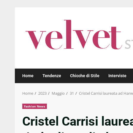
Skip
to
content
Home
Tendenze
Chicche di Stile
Interviste
Home
2023
Maggio
31
Cristel Carrisi laureata ad Harw
Fashion News
Cristel Carrisi laur