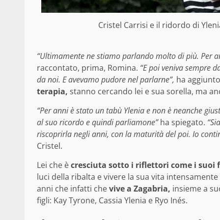
Cristel Carrisi e il ridordo di Yle
“Ultimamente ne stiamo parlando molto di più. Per an
raccontato, prima, Romina.
“E poi veniva sempre da
da noi. E avevamo pudore nel parlarne”,
ha aggiunto
terapia,
stanno cercando lei e sua sorella, ma anche
“Per anni è stato un tabù Ylenia e non è neanche giusto
al suo ricordo e quindi parliamone”
ha spiegato.
“Si
riscoprirla negli anni, con la maturità del poi. Io cont
Cristel.
Lei che è
cresciuta sotto i riflettori come i suoi f
luci della ribalta e vivere la sua vita intensame
anni che infatti che
vive a Zagabria,
insieme a suo
figli: Kay Tyrone, Cassia Ylenia e Ryo Inés.