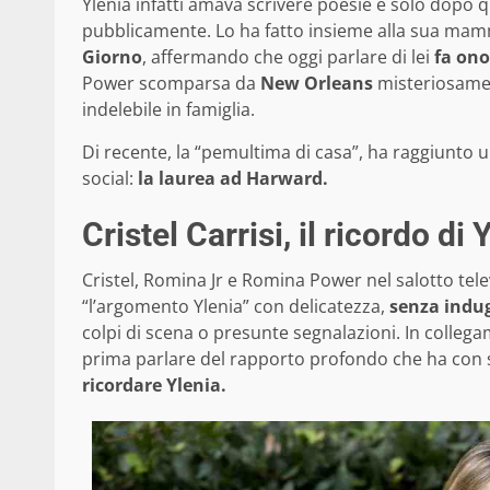
Ylenia infatti amava scrivere poesie e solo dopo qua
pubblicamente. Lo ha fatto insieme alla sua mam
Giorno
, affermando che oggi parlare di lei
fa ono
Power scomparsa da
New Orleans
misteriosament
indelebile in famiglia.
Di recente, la “pemultima di casa”, ha raggiunto
social:
la laurea ad Harward.
Cristel Carrisi, il ricordo d
Cristel, Romina Jr e Romina Power nel salotto te
“l’argomento Ylenia” con delicatezza,
senza indug
colpi di scena o presunte segnalazioni. In collega
prima parlare del rapporto profondo che ha con 
ricordare Ylenia.