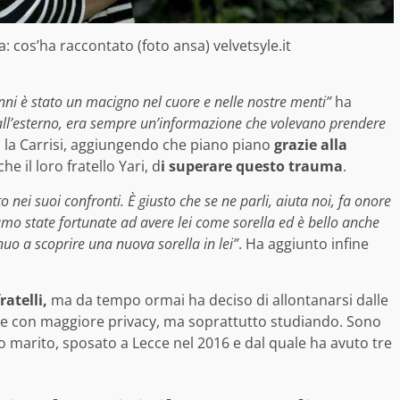
nia: cos’ha raccontato (foto ansa) velvetsyle.it
ni è stato un macigno nel cuore e nelle nostre menti”
ha
ll’esterno, era sempre un’informazione che volevano prendere
 la Carrisi, aggiungendo che piano piano
grazie alla
 il loro fratello Yari, d
i superare questo trauma
.
 nei suoi confronti. È giusto che se ne parli, aiuta noi, fa onore
amo state fortunate ad avere lei come sorella ed è bello anche
inuo a scoprire una nuova sorella in lei”
. Ha aggiunto infine
ratelli,
ma da tempo ormai ha deciso di allontanarsi dalle
nte e con maggiore privacy, ma soprattutto studiando. Sono
 marito, sposato a Lecce nel 2016 e dal quale ha avuto tre