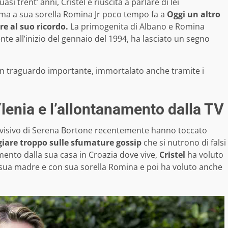
si trent’ anni, Cristel è riuscita a parlare di lei
ma a sua sorella Romina Jr poco tempo fa a
Oggi un altro
re al suo ricordo.
La primogenita di Albano e Romina
e all’inizio del gennaio del 1994, ha lasciato un segno
 un traguardo importante, immortalato anche tramite i
i Ylenia e l’allontanamento dalla TV
levisivo di Serena Bortone recentemente hanno toccato
iare troppo sulle sfumature gossip
che si nutrono di falsi
mento dalla sua casa in Croazia dove vive,
Cristel
ha voluto
sua madre e con sua sorella Romina e poi ha voluto anche