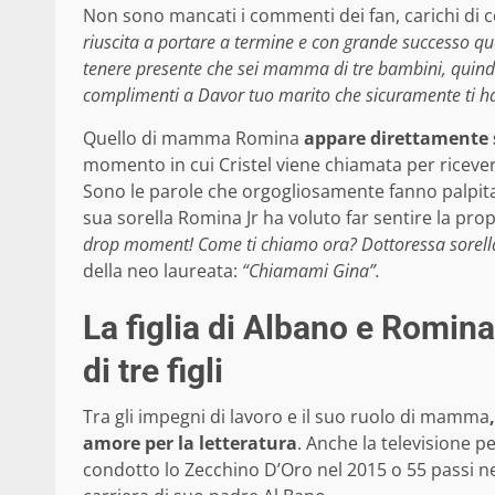
Non sono mancati i commenti dei fan, carichi di c
riuscita a portare a termine e con grande successo q
tenere presente che sei mamma di tre bambini, quindi
complimenti a Davor tuo marito che sicuramente ti h
Quello di mamma Romina
appare direttamente s
momento in cui Cristel viene chiamata per ricever
Sono le parole che orgogliosamente fanno palpit
sua sorella Romina Jr ha voluto far sentire la pro
drop moment! Come ti chiamo ora? Dottoressa sorel
della neo laureata:
“Chiamami Gina”.
La figlia di Albano e Romi
di tre figli
Tra gli impegni di lavoro e il suo ruolo di mamma
amore per la letteratura
. Anche la televisione 
condotto lo Zecchino D’Oro nel 2015 o 55 passi nel