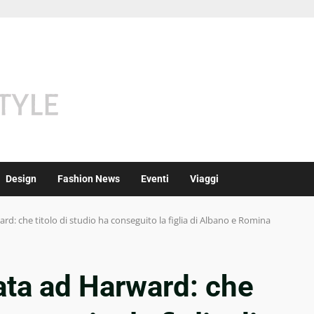
Design
Fashion News
Eventi
Viaggi
ard: che titolo di studio ha conseguito la figlia di Albano e Romina
eata ad Harward: che