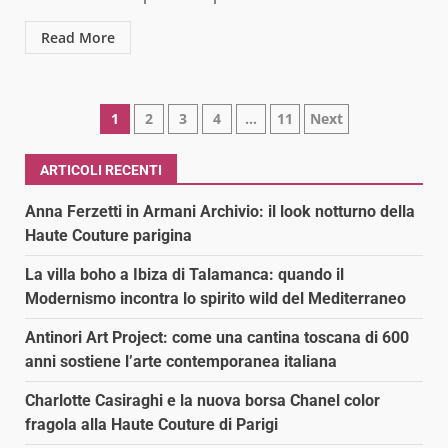
Read More
Paginazione
1
2
3
4
…
11
Next
degli
ARTICOLI RECENTI
articoli
Anna Ferzetti in Armani Archivio: il look notturno della
Haute Couture parigina
La villa boho a Ibiza di Talamanca: quando il
Modernismo incontra lo spirito wild del Mediterraneo
Antinori Art Project: come una cantina toscana di 600
anni sostiene l’arte contemporanea italiana
Charlotte Casiraghi e la nuova borsa Chanel color
fragola alla Haute Couture di Parigi