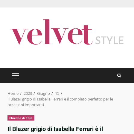
Skip
to
content
PRIMARY
MENU
Home
2023
Giugno
15
Il Blazer grigio di Isabella Ferrari è il completo perfetto per le
occasioni importanti
Chicche di Stile
Il Blazer grigio di Isabella Ferrari è il