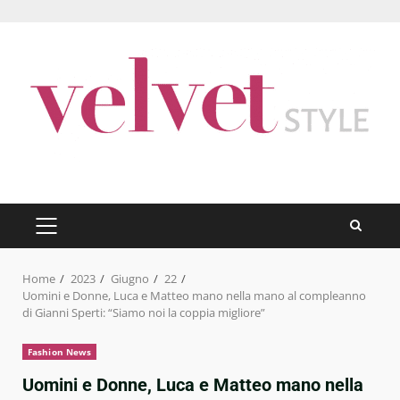
Skip
to
content
PRIMARY
MENU
Home
2023
Giugno
22
Uomini e Donne, Luca e Matteo mano nella mano al compleanno
di Gianni Sperti: “Siamo noi la coppia migliore”
Fashion News
Uomini e Donne, Luca e Matteo mano nella