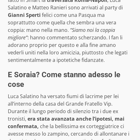
fatto in Smart la
traversata Roma-Napoli
, Luca
Salatino e Matteo Ranieri sono arrivati al party di
Gianni Sperti
felici come una Pasqua ma
soprattutto come quella che sembra una vera
coppia: mano nella mano.
“Siamo noi la coppia
migliore“
: hanno commentato scherzando. I fan li
adorano proprio per questo e alla fine amano
vederli uniti nella loro amicizia, piuttosto che legati
sentimentalmente a ipotetiche fidanzate.
E Soraia? Come stanno adesso le
cose
Luca Salatino ha versato fiumi di lacrime per lei
all’interno della casa del Grande Fratello Vip.
Durante il lungo periodo di silenzio tra i due ex
tronisti,
era stata avanzata anche l’ipotesi, mai
confermata,
che la bellissima ex corteggiatrice ci
avesse messo lo zampino, cercando di allontanare i