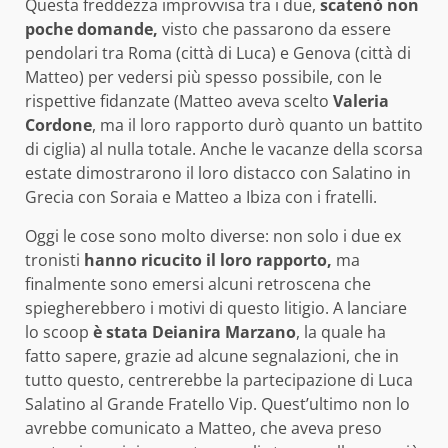
Questa freddezza improvvisa tra i due,
scatenò non
poche domande,
visto che passarono da essere
pendolari tra Roma (città di Luca) e Genova (città di
Matteo) per vedersi più spesso possibile, con le
rispettive fidanzate (Matteo aveva scelto
Valeria
Cordone
, ma il loro rapporto durò quanto un battito
di ciglia) al nulla totale. Anche le vacanze della scorsa
estate dimostrarono il loro distacco con Salatino in
Grecia con Soraia e Matteo a Ibiza con i fratelli.
Oggi le cose sono molto diverse: non solo i due ex
tronisti
hanno ricucito il loro rapporto,
ma
finalmente sono emersi alcuni retroscena che
spiegherebbero i motivi di questo litigio. A lanciare
lo scoop
è stata Deianira Marzano
, la quale ha
fatto sapere, grazie ad alcune segnalazioni, che in
tutto questo, centrerebbe la partecipazione di Luca
Salatino al Grande Fratello Vip. Quest’ultimo non lo
avrebbe comunicato a Matteo, che aveva preso