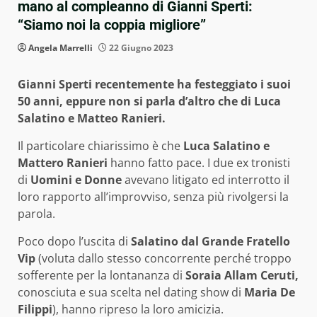
mano al compleanno di Gianni Sperti:
“Siamo noi la coppia migliore”
Angela Marrelli
22 Giugno 2023
Gianni Sperti recentemente ha festeggiato i suoi
50 anni, eppure non si parla d’altro che di Luca
Salatino e Matteo Ranieri.
Il particolare chiarissimo è che
Luca Salatino e
Mattero Ranieri
hanno fatto pace. I due ex tronisti
di
Uomini e Donne
avevano litigato ed interrotto il
loro rapporto all’improvviso, senza più rivolgersi la
parola.
Poco dopo l’uscita di
Salatino dal Grande Fratello
Vip
(voluta dallo stesso concorrente perché troppo
sofferente per la lontananza di
Soraia Allam Ceruti,
conosciuta e sua scelta nel dating show di
Maria De
Filippi
), hanno ripreso la loro amicizia.