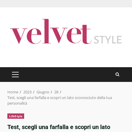
Skip
to
content
PRIMARY
MENU
Home
2023
Giugno
28
Test, scegli una farfalla e scopri un lato sconosciuto della tua
personalità
LifeStyle
Test, scegli una farfalla e scopri un lato