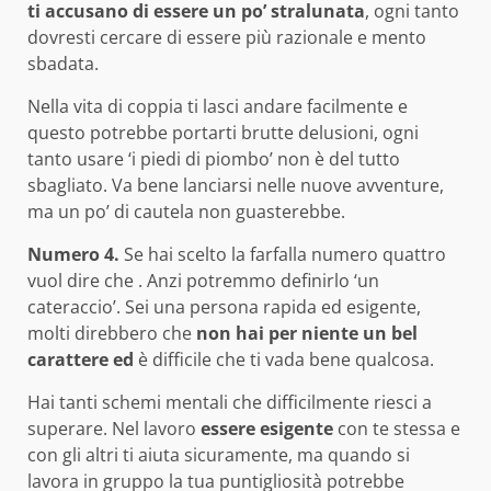
ti accusano di essere un po’ stralunata
, ogni tanto
dovresti cercare di essere più razionale e mento
sbadata.
Nella vita di coppia ti lasci andare facilmente e
questo potrebbe portarti brutte delusioni, ogni
tanto usare ‘i piedi di piombo’ non è del tutto
sbagliato. Va bene lanciarsi nelle nuove avventure,
ma un po’ di cautela non guasterebbe.
Numero 4.
Se hai scelto la farfalla numero quattro
vuol dire che . Anzi potremmo definirlo ‘un
cateraccio’. Sei una persona rapida ed esigente,
molti direbbero che
non hai per niente un bel
carattere ed
è difficile che ti vada bene qualcosa.
Hai tanti schemi mentali che difficilmente riesci a
superare. Nel lavoro
essere esigente
con te stessa e
con gli altri ti aiuta sicuramente, ma quando si
lavora in gruppo la tua puntigliosità potrebbe