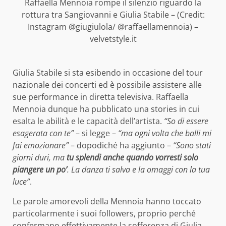
Raffaella Mennoia rompe il silenzio riguardo la
rottura tra Sangiovanni e Giulia Stabile – (Credit:
Instagram @giugiulola/ @raffaellamennoia) –
velvetstyle.it
Giulia Stabile si sta esibendo in occasione del tour
nazionale dei concerti ed è possibile assistere alle
sue performance in diretta televisiva. Raffaella
Mennoia dunque ha pubblicato una stories in cui
esalta le abilità e le capacità dell’artista.
“So di essere
esagerata con te”
– si legge –
“ma ogni volta che balli mi
fai emozionare”
– dopodiché ha aggiunto –
“Sono stati
giorni duri, ma
tu splendi anche quando vorresti solo
piangere un po’
. La danza ti salva e la omaggi con la tua
luce”
.
Le parole amorevoli della Mennoia hanno toccato
particolarmente i suoi followers, proprio perché
confermano effettivamente la sofferenza di Giulia