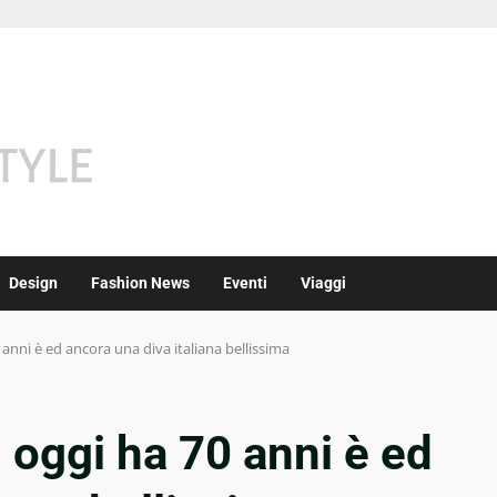
Design
Fashion News
Eventi
Viaggi
anni è ed ancora una diva italiana bellissima
oggi ha 70 anni è ed