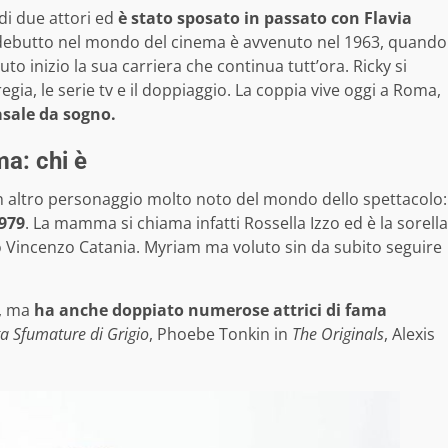
di due attori ed
è stato sposato in passato con Flavia
imo debutto nel mondo del cinema è avvenuto nel 1963, quando
avuto inizio la sua carriera che continua tutt’ora. Ricky si
regia, le serie tv e il doppiaggio. La coppia vive oggi a Roma,
asale da sogno.
a: chi è
 un altro personaggio molto noto del mondo dello spettacolo:
1979
. La mamma si chiama infatti Rossella Izzo ed è la sorella
go Vincenzo Catania. Myriam ma voluto sin da subito seguire
v, ma
ha anche doppiato numerose attrici di fama
a Sfumature di Grigio
, Phoebe Tonkin in
The Originals
, Alexis