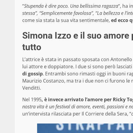
“
Stupenda è dire poco. Una bellissima ragazza
“, ha i
stessa”, “Semplicemente favolosa”, “La bellezza e l’int
come sia stata la sua vita sentimentale,
ed ecco q
Simona Izzo e il suo amore 
tutto
L’attrice è stata in passato sposata con Antonello 
lui attore e doppiatore. I due si sono però lasciati
di gossip
. Entrambi sono rimasti oggi in buoni rap
Maurizio Costanzo, ma tra i due non ci furono le 
Venditti.
Nel 1995
, è invece arrivato l’amore per Ricky T
nostra vita è un festival di amore, eventi, passioni e no
un’intervista rilasciata per Il Corriere della Sera, “