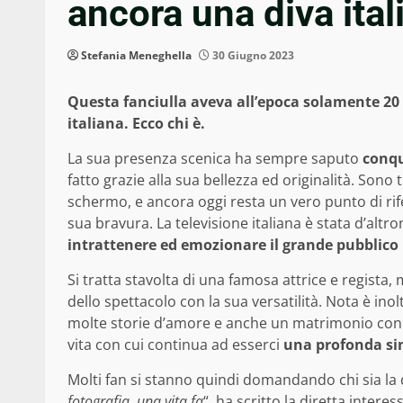
ancora una diva ital
Stefania Meneghella
30 Giugno 2023
Questa fanciulla aveva all’epoca solamente 20 
italiana. Ecco chi è.
La sua presenza scenica ha sempre saputo
conqu
fatto grazie alla sua bellezza ed originalità. Son
schermo, e ancora oggi resta un vero punto di ri
sua bravura. La televisione italiana è stata d’alt
intrattenere ed emozionare il grande pubblico 
Si tratta stavolta di una famosa attrice e regista,
dello spettacolo con la sua versatilità. Nota è inol
molte storie d’amore e anche un matrimonio con
vita con cui continua ad esserci
una profonda sin
Molti fan si stanno quindi domandando chi sia la d
fotografia, una vita fa
“, ha scritto la diretta intere