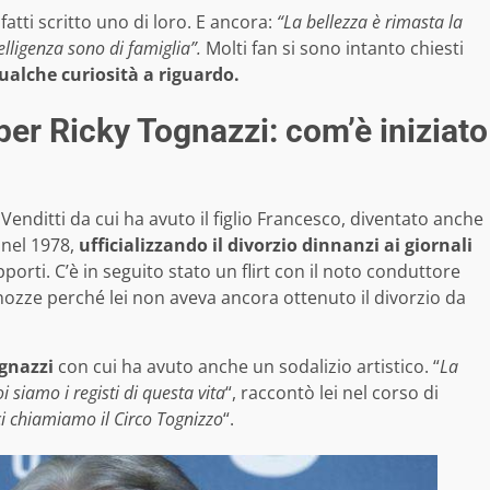
nfatti scritto uno di loro. E ancora:
“La bellezza è rimasta la
elligenza sono di famiglia”.
Molti fan si sono intanto chiesti
ualche curiosità a riguardo.
per Ricky Tognazzi: com’è iniziato
Venditti da cui ha avuto il figlio Francesco, diventato anche
 nel 1978,
ufficializzando il divorzio dinnanzi ai giornali
porti. C’è in seguito stato un flirt con il noto conduttore
nozze perché lei non aveva ancora ottenuto il divorzio da
ognazzi
con cui ha avuto anche un sodalizio artistico. “
La
i siamo i registi di questa vita
“, raccontò lei nel corso di
ci chiamiamo il Circo Tognizzo
“.