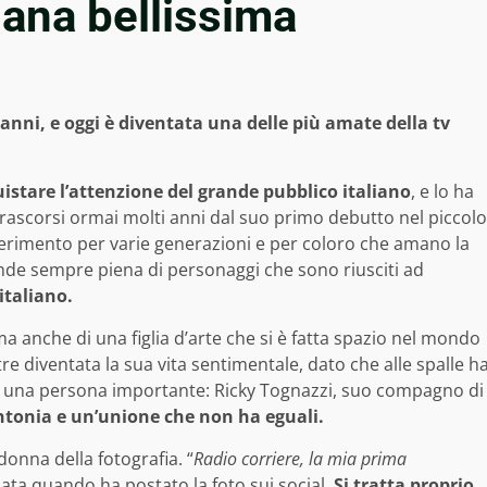
iana bellissima
anni, e oggi è diventata una delle più amate della tv
istare l’attenzione del grande pubblico italiano
, e lo ha
o trascorsi ormai molti anni dal suo primo debutto nel piccolo
ferimento per varie generazioni e per coloro che amano la
ronde sempre piena di personaggi che sono riusciti ad
italiano.
 ma anche di una figlia d’arte che si è fatta spazio nel mondo
tre diventata la sua vita sentimentale, dato che alle spalle h
 una persona importante: Ricky Tognazzi, suo compagno di
tonia e un’unione che non ha eguali.
onna della fotografia. “
Radio corriere, la mia prima
ssata quando ha postato la foto sui social.
Si tratta proprio