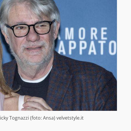
cky Tognazzi (foto: Ansa) velvetstyle.it