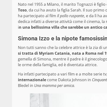
Nato nel 1955 a Milano, il marito Tognazzi è figlio 
Toso
, da cui ha avuto la figlia Sarah. Il suo pr
ha partecipato al film
Il pollo ruspante
, e da lì ha 
dedica infatti a diverse attività come il cinema, la 
i
n una bellissima villa che sarebbe un antico c
Simona Izzo e la nipote famosissim
Non tutti sanno che la celebre attrice è la zia di
si tratta di Myriam Catania, nata a Roma nel 
gemella di Simona, mentre il padre è il ginecolo
le orme della famiglia, ed è diventata attrice.
Ha infatti partecipato a vari film e a molte serie t
internazionale
come Dakota Johnson in
Cinquant
Bledel in
Una mamma per amica.