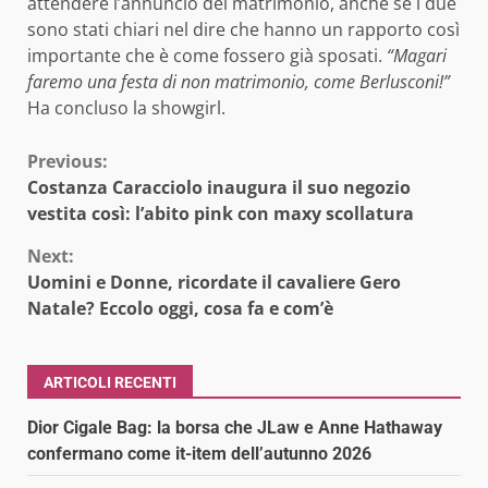
attendere l’annuncio del matrimonio, anche se i due
sono stati chiari nel dire che hanno un rapporto così
importante che è come fossero già sposati.
“Magari
faremo una festa di non matrimonio, come Berlusconi!”
Ha concluso la showgirl.
Continue
Previous:
Costanza Caracciolo inaugura il suo negozio
Reading
vestita così: l’abito pink con maxy scollatura
Next:
Uomini e Donne, ricordate il cavaliere Gero
Natale? Eccolo oggi, cosa fa e com’è
ARTICOLI RECENTI
Dior Cigale Bag: la borsa che JLaw e Anne Hathaway
confermano come it-item dell’autunno 2026