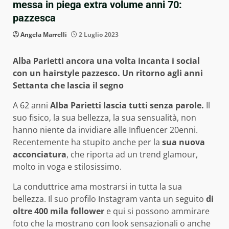
messa in piega extra volume anni 70:
pazzesca
Angela Marrelli
2 Luglio 2023
Alba Parietti ancora una volta incanta i social
con un hairstyle pazzesco. Un ritorno agli anni
Settanta che lascia il segno
A 62 anni
Alba Parietti
lascia tutti senza parole.
Il
suo fisico, la sua bellezza, la sua sensualità, non
hanno niente da invidiare alle Influencer 20enni.
Recentemente ha stupito anche per la
sua nuova
acconciatura
, che riporta ad un trend glamour,
molto in voga e stilosissimo.
La conduttrice ama mostrarsi in tutta la sua
bellezza. Il suo profilo Instagram vanta un seguito
di
oltre 400 mila follower
e qui si possono ammirare
foto che la mostrano con look sensazionali o anche