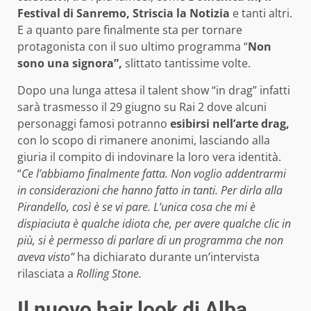
Festival di Sanremo, Striscia la Notizia
e tanti altri.
E a quanto pare finalmente sta per tornare
protagonista con il suo ultimo programma “
Non
sono una signora”,
slittato tantissime volte.
Dopo una lunga attesa il talent show “in drag” infatti
sarà trasmesso il 29 giugno su Rai 2 dove alcuni
personaggi famosi potranno
esibirsi nell’arte drag,
con lo scopo di rimanere anonimi, lasciando alla
giuria il compito di indovinare la loro vera identità.
“
Ce l’abbiamo finalmente fatta. Non voglio addentrarmi
in considerazioni che hanno fatto in tanti. Per dirla alla
Pirandello, così è se vi pare. L’unica cosa che mi è
dispiaciuta è qualche idiota che, per avere qualche clic in
più, si è permesso di parlare di un programma che non
aveva visto”
ha dichiarato durante un’intervista
rilasciata a
Rolling Stone.
Il nuovo hair look di Alba