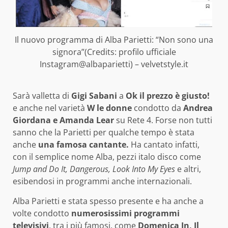
Il nuovo programma di Alba Parietti: “Non sono una
signora”(Credits: profilo ufficiale
Instagram@albaparietti) – velvetstyle.it
Sarà valletta di
Gigi Sabani
a
Ok il prezzo è giusto!
e anche nel varietà
W le donne
condotto da
Andrea
Giordana e Amanda Lear
su Rete 4. Forse non tutti
sanno che la Parietti per qualche tempo è stata
anche
una famosa cantante.
Ha cantato infatti,
con il semplice nome Alba, pezzi italo disco come
Jump and Do It, Dangerous, Look Into My Eyes
e altri,
esibendosi in programmi anche internazionali.
Alba Parietti e stata spesso presente e ha anche a
volte condotto
numerosissimi programmi
televisivi
, tra i più famosi, come
Domenica In, Il