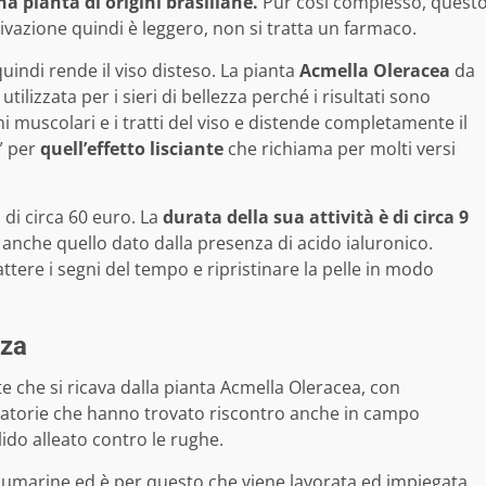
a pianta di origini brasiliane.
Pur così complesso, quest
vazione quindi è leggero, non si tratta un farmaco.
indi rende il viso disteso. La pianta
Acmella Oleracea
da
lizzata per i sieri di bellezza perché i risultati sono
i muscolari e i tratti del viso e distende completamente il
” per
quell’effetto lisciante
che richiama per molti versi
 di circa 60 euro. La
durata della sua attività è di circa 9
anche quello dato dalla presenza di acido ialuronico.
tere i segni del tempo e ripristinare la pelle in modo
nza
e che si ricava dalla pianta Acmella Oleracea, con
atorie che hanno trovato riscontro anche in campo
do alleato contro le rughe.
, cumarine ed è per questo che viene lavorata ed impiegata