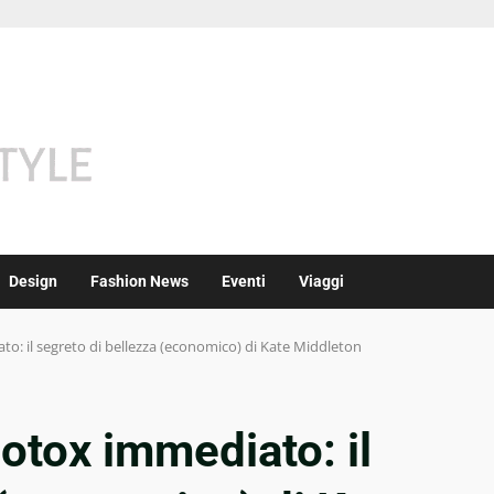
Design
Fashion News
Eventi
Viaggi
o: il segreto di bellezza (economico) di Kate Middleton
otox immediato: il