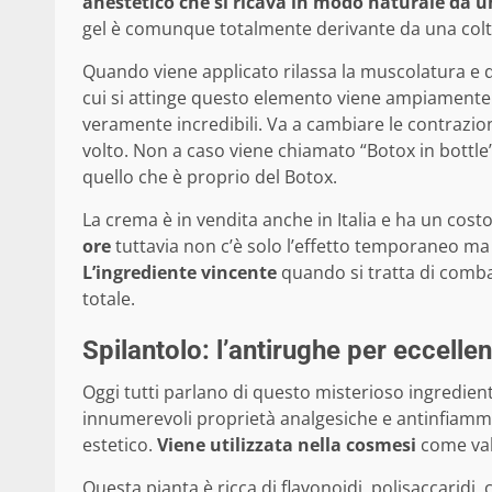
anestetico che si ricava in modo naturale da un
gel è comunque totalmente derivante da una colti
Quando viene applicato rilassa la muscolatura e qu
cui si attinge questo elemento viene ampiamente uti
veramente incredibili. Va a cambiare le contrazion
volto. Non a caso viene chiamato “Botox in bottle
quello che è proprio del Botox.
La crema è in vendita anche in Italia e ha un costo
ore
tuttavia non c’è solo l’effetto temporaneo ma 
L’ingrediente vincente
quando si tratta di combat
totale.
Spilantolo: l’antirughe per eccelle
Oggi tutti parlano di questo misterioso ingredient
innumerevoli proprietà analgesiche e antinfiamm
estetico.
Viene utilizzata nella cosmesi
come vali
Questa pianta è ricca di flavonoidi, polisaccaridi