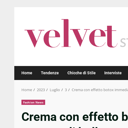
Skip
to
content
Home
Tendenze
Chicche di Stile
Interviste
Home
2023
Luglio
3
Crema con effetto botox immediat
Fashion News
Crema con effetto b