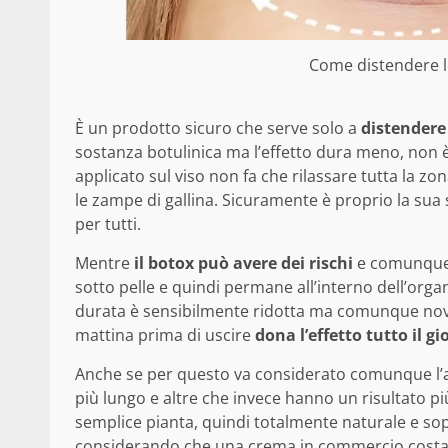
Come distendere le
È un prodotto sicuro che serve solo a
distendere
sostanza botulinica ma l’effetto dura meno, non è 
applicato sul viso non fa che rilassare tutta la z
le zampe di gallina. Sicuramente è proprio la sua
per tutti.
Mentre
il botox può avere dei rischi
e comunque n
sotto pelle e quindi permane all’interno dell’orga
durata è sensibilmente ridotta ma comunque nove
mattina prima di uscire
dona l’effetto tutto il gi
Anche se per questo va considerato comunque l’a
più lungo e altre che invece hanno un risultato più 
semplice pianta, quindi totalmente naturale e s
considerando che una crema in commercio costa 