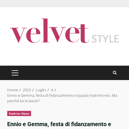
Skip
to
content
PRIMARY
MENU
Home
2023
Luglio
4
Ennio e Gemma, festa di fidanzamento e (quasi) matrimonio. Ma
perché lui la lasciò?
Fashion News
Ennio e Gemma, festa di fidanzamento e