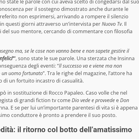
ano state le parole con cui aveva scelto di congedarsi dal su
conoscenza per il sostegno dimostrato anche durante le
referito non esprimersi, arrivando a rompere il silenzio
in questi giorni attraverso un’intervista per
Nuovo Tv
. Il
 del suo mentore, cercando di commentare con filosofia
o insegno ma, se le cose non vanno bene e non sapete gestire il
nfelici
‘”
, sono state le sue parole. Una sterzata che Insinna
nseguenza degli eventi: “
ll successo va e viene ma non
to un uomo fortunato
”. Tra le righe del magazine, l’attore ha
 di un fortuito incastro di casualità.
ipò in sostituzione di Rocco Papaleo. Caso volle che nel
gista di grandi fiction tv come
Dio vede e provvede
e
Don
nsinna. E se per lui un’importante parentesi di vita si è appena
issimo conduttore è pronto a prendere il suo posto.
edità: il ritorno col botto dell’amatissimo