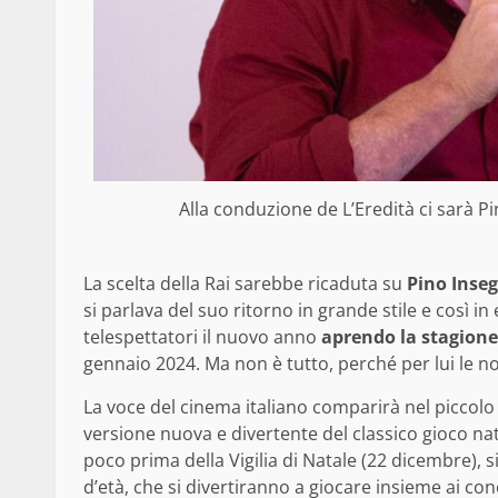
Alla conduzione de L’Eredità ci sarà Pi
La scelta della Rai sarebbe ricaduta su
Pino Inse
si parlava del suo ritorno in grande stile e così in
telespettatori il nuovo anno
aprendo la stagion
gennaio 2024. Ma non è tutto, perché per lui le n
La voce del cinema italiano comparirà nel piccol
versione nuova e divertente del classico gioco nat
poco prima della Vigilia di Natale (22 dicembre), 
d’età, che si divertiranno a giocare insieme ai con