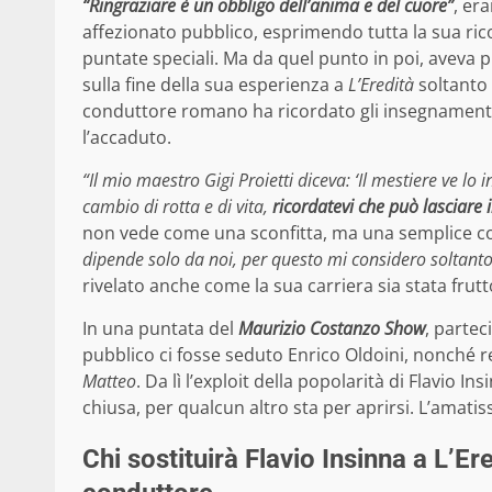
“Ringraziare è un obbligo dell’anima e del cuore”
, er
affezionato pubblico, esprimendo tutta la sua ri
puntate speciali. Ma da quel punto in poi, aveva p
sulla fine della sua esperienza a
L’Eredità
soltanto 
conduttore romano ha ricordato gli insegnamenti
l’accaduto.
“Il mio maestro Gigi Proietti diceva: ‘Il mestiere ve l
cambio di rotta e di vita,
ricordatevi che può lasciare i
non vede come una sconfitta, ma una semplice co
dipende solo da noi, per questo mi considero soltan
rivelato anche come la sua carriera sia stata frutto
In una puntata del
Maurizio Costanzo Show
, partec
pubblico ci fosse seduto Enrico Oldoini, nonché re
Matteo
. Da lì l’exploit della popolarità di Flavio I
chiusa, per qualcun altro sta per aprirsi. L’amat
Chi sostituirà Flavio Insinna a L’Er