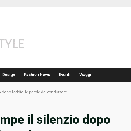
Design
Fashion News
Eventi
Viaggi
io dopo l’addio: le parole del conduttore
ompe il silenzio dopo