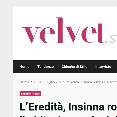
Skip
to
content
Home
Tendenze
Chicche di Stile
Interviste
Home
2023
Luglio
9
L’Eredità, Insinna rompe il silenz
Fashion News
L’Eredità, Insinna r