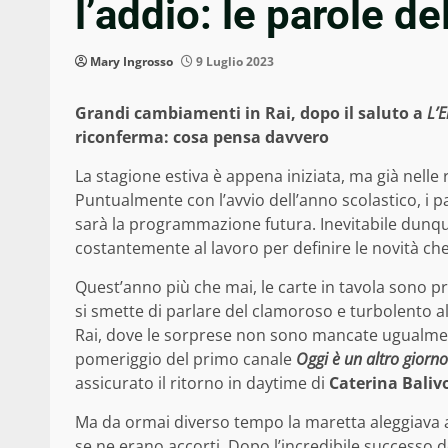
l’addio: le parole d
Mary Ingrosso
9 Luglio 2023
Grandi cambiamenti in Rai, dopo il saluto a
L’E
riconferma: cosa pensa davvero
La stagione estiva è appena iniziata, ma già nelle r
Puntualmente con l’avvio dell’anno scolastico, i p
sarà la programmazione futura. Inevitabile dunque,
costantemente al lavoro per definire le novità ch
Quest’anno più che mai, le carte in tavola sono 
si smette di parlare del clamoroso e turbolento
Rai, dove le sorprese non sono mancate ugualment
pomeriggio del primo canale
Oggi è un altro giorno
assicurato il ritorno in daytime di
Caterina Baliv
Ma da ormai diverso tempo la maretta aleggiava
se ne erano accorti. Dopo l’incredibile successo d