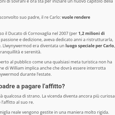
 di sovrani e ora sta per iniziare un nuovo capitolo della
sconvolto suo padre, il re Carlo:
vuole rendere
so il Ducato di Cornovaglia nel 2007 (
per
1,2 milioni di
 passione e dedizione, aveva dedicato anni a ristrutturarla,
e. Llwynywermod era diventata un
luogo speciale per Carlo
,
tranquillità e serenità.
 aperto al pubblico come una qualsiasi meta turistica non ha
ione di William implica anche che dovrà essere interrotta
wynywermod durante l’estate.
adre a pagare l’affitto?
 già qualcosa di strano. La vicenda diventa ancora più curiosa
’affitto al suo re.
iglia reale vengono gestite in una maniera molto rigida.