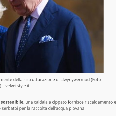
lmente della ristrutturazione di Llwynywermod (Foto
 – velvetstyle.it
o sostenibile
, una caldaia a cippato fornisce riscaldamento 
o serbatoi per la raccolta dell’acqua piovana.