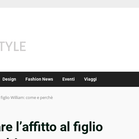
Design
Fashion News
Eventi
Viaggi
l figlio William: come e perchè
 l’affitto al figlio