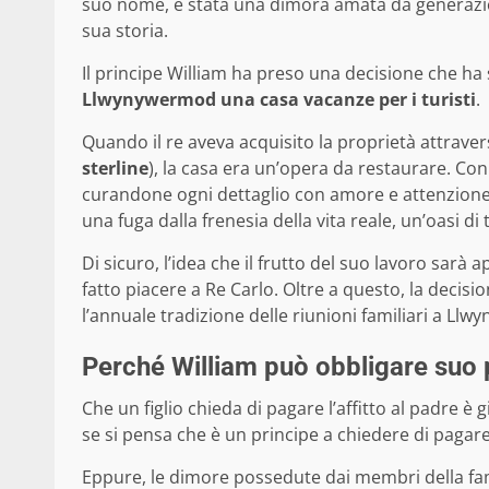
suo nome, è stata una dimora amata da generazioni
sua storia.
Il principe William ha preso una decisione che ha 
Llwynywermod una casa vacanze per i turisti
.
Quando il re aveva acquisito la proprietà attraver
sterline
)
, la casa era un’opera da restaurare. Con
curandone ogni dettaglio con amore e attenzion
una fuga dalla frenesia della vita reale, un’oasi di 
Di sicuro, l’idea che il frutto del suo lavoro sarà
fatto piacere a Re Carlo. Oltre a questo, la decis
l’annuale tradizione delle riunioni familiari a Ll
Perché William può obbligare suo p
Che un figlio chieda di pagare l’affitto al padre è
se si pensa che è un principe a chiedere di pagare l
Eppure, le dimore possedute dai membri della fam