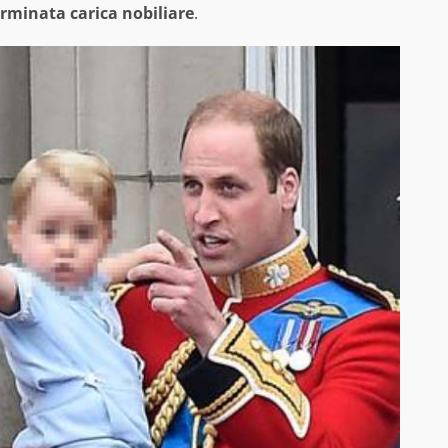
rminata carica nobiliare
.