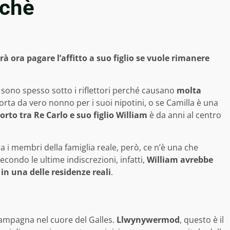
rchè
à ora pagare l’affitto a suo figlio se vuole rimanere
se sono spesso sotto i riflettori perché causano
molta
orta da vero nonno per i suoi nipotini, o se Camilla è una
orto tra Re Carlo e suo figlio William
è da anni al centro
a i membri della famiglia reale, però, ce n’è una che
condo le ultime indiscrezioni, infatti,
William avrebbe
 in una delle residenze reali
.
campagna nel cuore del Galles.
Llwynywermod
, questo è il