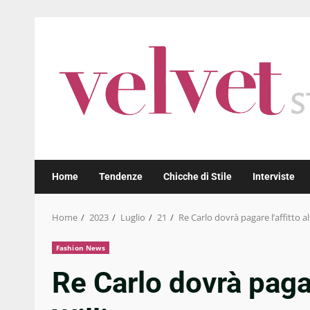
Skip
to
content
Home
Tendenze
Chicche di Stile
Interviste
Home
2023
Luglio
21
Re Carlo dovrà pagare l’affitto a
Fashion News
Re Carlo dovrà pagare