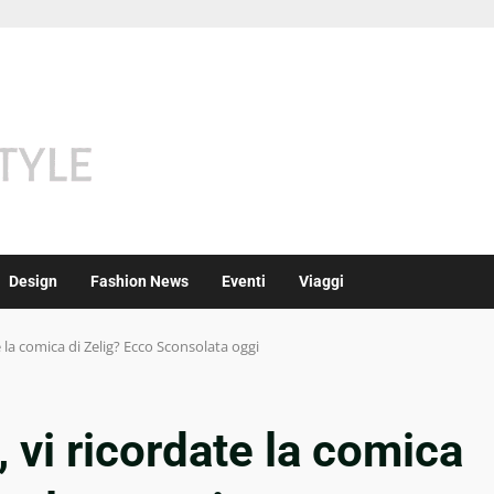
Design
Fashion News
Eventi
Viaggi
 la comica di Zelig? Ecco Sconsolata oggi
 vi ricordate la comica