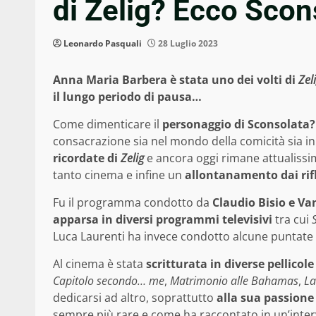
di Zelig? Ecco Scon
Leonardo Pasquali
28 Luglio 2023
Anna Maria Barbera è stata uno dei volti di
Zel
il lungo periodo di pausa…
Come dimenticare il
personaggio di Sconsolata?
consacrazione sia nel mondo della comicità sia in
ricordate di
Zelig
e ancora oggi rimane attualissim
tanto cinema e infine un
allontanamento dai rifl
Fu il programma condotto da
Claudio Bisio
e Va
apparsa in diversi programmi televisivi
tra cui
Luca Laurenti ha invece condotto alcune puntate
Al cinema è stata
scritturata in diverse pellicole
Capitolo secondo… me
,
Matrimonio alle Bahamas
,
La
dedicarsi ad altro, soprattutto
alla sua passione
sempre più rare e come ha raccontato in un’inter