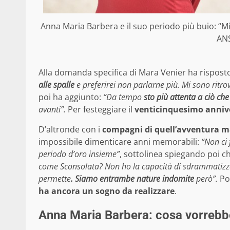
Anna Maria Barbera e il suo periodo più buio: “Mi
AN
Alla domanda specifica di Mara Venier ha rispost
alle spalle
e preferirei non parlarne più. Mi sono ritrov
poi ha aggiunto:
“Da tempo
sto più attenta a ciò che
avanti”.
Per festeggiare il
venticinquesimo annive
D’altronde con i
compagni di quell’avventura ma
impossibile dimenticare anni memorabili:
“Non ci
periodo d’oro insieme”
, sottolinea spiegando poi c
come Sconsolata? Non ho la capacità di sdrammatizza
permette
. Siamo entrambe nature indomite
però”.
Pot
ha ancora un sogno da realizzare
.
Anna Maria Barbera: cosa vorrebbe