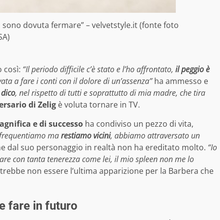
 sono dovuta fermare” – velvetstyle.it (fonte foto
SA)
o così:
“Il periodo difficile c’è stato e l’ho affrontato,
il peggio è
ata a fare i conti con il dolore di un’assenza”
ha ammesso e
 dico
, nel rispetto di tutti e soprattutto di mia madre, che tira
rsario di Zelig
è voluta tornare in TV.
gnifica e di successo
ha condiviso un pezzo di vita,
 frequentiamo ma
restiamo vicini
, abbiamo attraversato un
he dal suo personaggio in realtà non ha ereditato molto.
“Io
re con tanta tenerezza come lei, il mio spleen non me lo
rebbe non essere l’ultima apparizione per la Barbera che
 fare in futuro