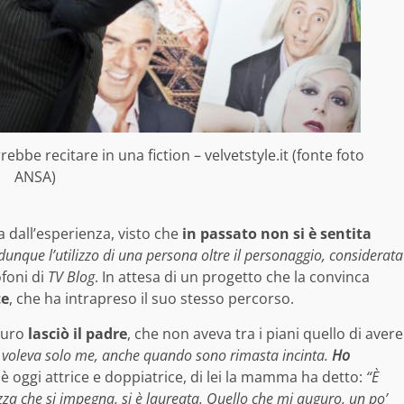
bbe recitare in una fiction – velvetstyle.it (fonte foto
ANSA)
 dall’esperienza, visto che
in passato non si è sentita
dunque l’utilizzo di una persona oltre il personaggio, considerata
ofoni di
TV Blog
. In attesa di un progetto che la convinca
te
, che ha intrapreso il suo stesso percorso.
curo
lasciò il padre
, che non aveva tra i piani quello di avere
 voleva solo me, anche quando sono rimasta incinta.
Ho
 oggi attrice e doppiatrice, di lei la mamma ha detto:
“È
zza che si impegna, si è laureata. Quello che mi auguro, un po’