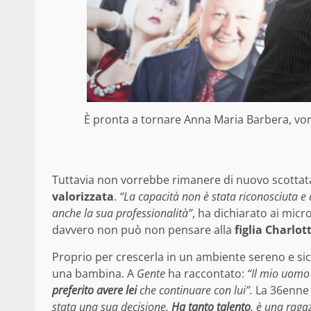
È pronta a tornare Anna Maria Barbera, vorre
Tuttavia non vorrebbe rimanere di nuovo scottata
valorizzata
.
“La capacità non è stata riconosciuta e 
anche la sua professionalità”
, ha dichiarato ai micr
davvero non può non pensare alla
figlia Charlot
Proprio per crescerla in un ambiente sereno e si
una bambina. A
Gente
ha raccontato:
“Il mio uomo
preferito avere lei
che continuare con lui”.
La 36enne è
stata una sua decisione.
Ha tanto talento
, è una raga