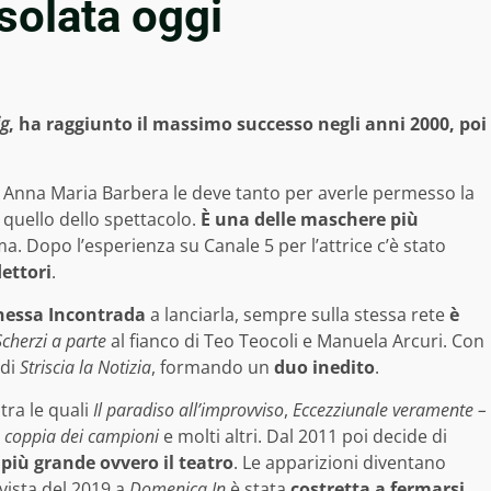
solata oggi
ig
, ha raggiunto il massimo successo negli anni 2000, poi
Anna Maria Barbera le deve tanto per averle permesso la
 quello dello spettacolo.
È una delle maschere più
a. Dopo l’esperienza su Canale 5 per l’attrice c’è stato
ettori
.
nessa Incontrada
a lanciarla, sempre sulla stessa rete
è
Scherzi a parte
al fianco di Teo Teocoli e Manuela Arcuri. Con
 di
Striscia la Notizia
, formando un
duo inedito
.
tra le quali
Il paradiso all’improvviso
,
Eccezziunale veramente –
 coppia dei campioni
e molti altri. Dal 2011 poi decide di
 più grande ovvero il teatro
. Le apparizioni diventano
vista del 2019 a
Domenica In
è stata
costretta a fermarsi