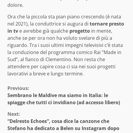
dolore.
Ora che la piccola sta pian piano crescendo (è nata
nel 2021), la conduttrice si augura di
tornare presto
in tv
e avrebbe già qualche
progetto
in mente,
anche se per ora non ha voluto svelare di più a
riguardo. Tra i suoi ultimi impegni televisivi c’è stata
la conduzione del programma comico Rai “Made in
Sud”, al fianco di Clementino. Non resta che
attendere per capire cosa ci sia nei suoi progetti
lavorativi a breve e lungo termine.
Continue
Previous:
Sembrano le Maldive ma siamo in Italia: le
Reading
spiagge che tutti ci invidiano (ad accesso libero)
Next:
“Delresto Echoes”, cosa dice la canzone che
Stefano ha dedicato a Belen su Instagram dopo