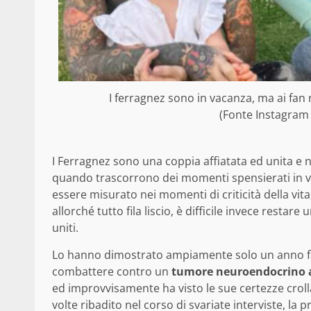
I ferragnez sono in vacanza, ma ai fan 
(Fonte Instagram
I Ferragnez sono una coppia affiatata ed unita 
quando trascorrono dei momenti spensierati in vac
essere misurato nei momenti di criticità della vi
allorché tutto fila liscio, è difficile invece restar
uniti.
Lo hanno dimostrato ampiamente solo un anno fa,
combattere contro un
tumore neuroendocrino 
ed improvvisamente ha visto le sue certezze crol
volte ribadito nel corso di svariate interviste, la 