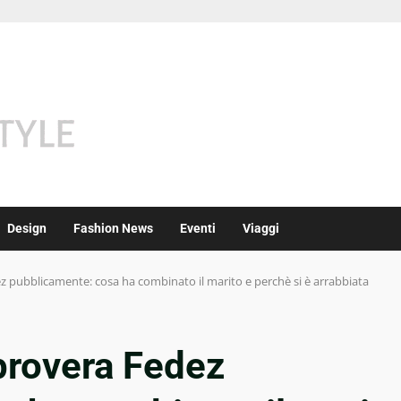
Design
Fashion News
Eventi
Viaggi
z pubblicamente: cosa ha combinato il marito e perchè si è arrabbiata
provera Fedez