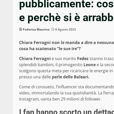
pubblicamente: cosa
e perchè si è arrabb
Federica Maurino
6 Agosto 2023
Chiara Ferragni non le manda a dire a nessuno
cosa ha scatenato “le sue ire”?
Chiara Ferragni
e suo marito
Fedez
stanno trasco
splendidi bambini, il primogenito
Leone
e la sec
scelgono questa meta per ricaricare le energie in v
presso una delle
perle delle Baleari.
Come di consueto, l’influencer sta documentando l
video, immortalando la sua quotidianità. La Ferragn
Instagram, vanta ben 29 milioni di follower.
I fan hanno scorto un dettag