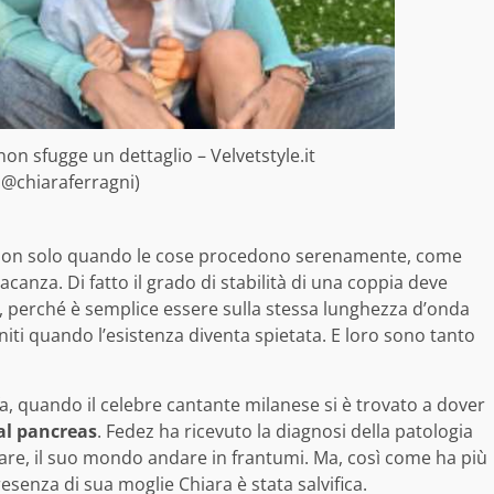
non sfugge un dettaglio – Velvetstyle.it
 @chiaraferragni)
e non solo quando le cose procedono serenamente, come
anza. Di fatto il grado di stabilità di una coppia deve
ta, perché è semplice essere sulla stessa lunghezza d’onda
e uniti quando l’esistenza diventa spietata. E loro sono tanto
 quando il celebre cantante milanese si è trovato a dover
al pancreas
. Fedez ha ricevuto la diagnosi della patologia
lare, il suo mondo andare in frantumi. Ma, così come ha più
presenza di sua moglie Chiara è stata salvifica.