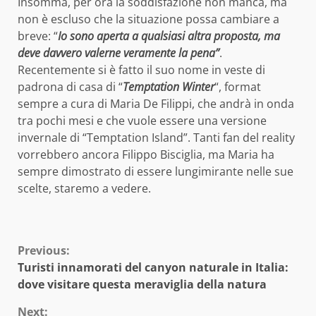
Insomma, per ora la soddisfazione non manca, ma
non è escluso che la situazione possa cambiare a
breve: “
Io sono aperta a qualsiasi altra proposta, ma
deve davvero valerne veramente la pena”
.
Recentemente si è fatto il suo nome in veste di
padrona di casa di “
Temptation Winter
“, format
sempre a cura di Maria De Filippi, che andrà in onda
tra pochi mesi e che vuole essere una versione
invernale di “Temptation Island”. Tanti fan del reality
vorrebbero ancora Filippo Bisciglia, ma Maria ha
sempre dimostrato di essere lungimirante nelle sue
scelte, staremo a vedere.
Continue
Previous:
Turisti innamorati del canyon naturale in Italia:
Reading
dove visitare questa meraviglia della natura
Next: