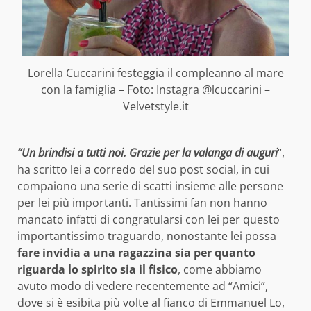
Lorella Cuccarini festeggia il compleanno al mare
con la famiglia – Foto: Instagra @lcuccarini –
Velvetstyle.it
“Un brindisi a tutti noi. Grazie per la valanga di auguri
“,
ha scritto lei a corredo del suo post social, in cui
compaiono una serie di scatti insieme alle persone
per lei più importanti. Tantissimi fan non hanno
mancato infatti di congratularsi con lei per questo
importantissimo traguardo, nonostante lei possa
fare invidia a una ragazzina sia per quanto
riguarda lo spirito sia il fisico
, come abbiamo
avuto modo di vedere recentemente ad “Amici”,
dove si è esibita più volte al fianco di Emmanuel Lo,