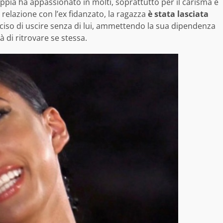
coppia ha appassionato in molti, soprattutto per il carisma e
 relazione con l’ex fidanzato, la ragazza
è stata lasciata
ciso di uscire senza di lui, ammettendo la sua dipendenza
à di ritrovare se stessa.