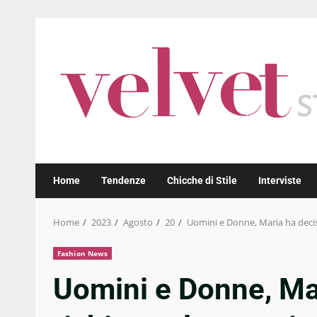
Skip
to
content
Home
Tendenze
Chicche di Stile
Interviste
Home
2023
Agosto
20
Uomini e Donne, Maria ha decis
Fashion News
Uomini e Donne, Ma