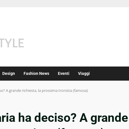
Design
Fashion News
Eventi
Viaggi
o? A grande richiesta, la prossima tronista (famosa)
ria ha deciso? A grande