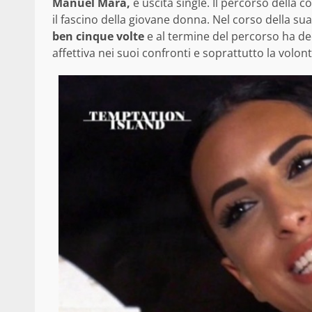
Manuel Mara,
è uscita single. Il percorso della 
il fascino della giovane donna. Nel corso della sua
ben cinque volte
e al termine del percorso ha de
affettiva nei suoi confronti e soprattutto la volont