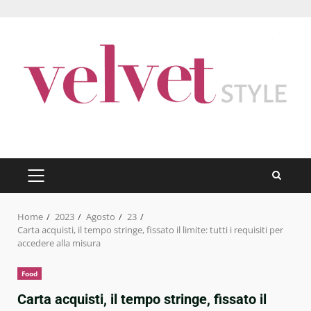
Skip
to
content
PRIMARY
MENU
Home
2023
Agosto
23
Carta acquisti, il tempo stringe, fissato il limite: tutti i requisiti per
accedere alla misura
Food
Carta acquisti, il tempo stringe, fissato il