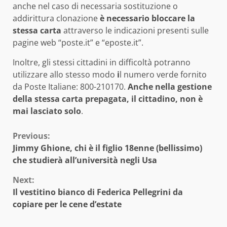
anche nel caso di necessaria sostituzione o
addirittura clonazione
è necessario bloccare la
stessa carta
attraverso le indicazioni presenti sulle
pagine web “poste.it” e “eposte.it”.
Inoltre, gli stessi cittadini in difficoltà potranno
utilizzare allo stesso modo
i
l numero verde fornito
da Poste Italiane: 800-210170.
Anche nella gestione
della stessa carta prepagata, il cittadino, non è
mai lasciato solo
.
Continue
Previous:
Jimmy Ghione, chi è il figlio 18enne (bellissimo)
Reading
che studierà all’università negli Usa
Next:
Il vestitino bianco di Federica Pellegrini da
copiare per le cene d’estate