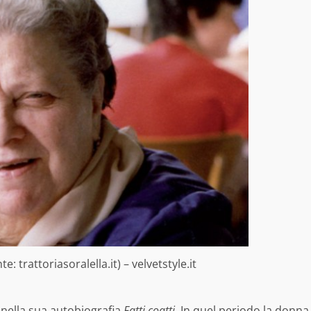
e: trattoriasoralella.it) – velvetstyle.it
 nella sua autobiografia
Fatti coatti.
In quel periodo la donna