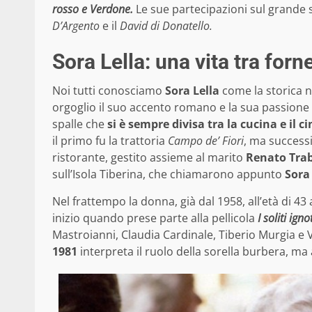
rosso e Verdone.
Le sue partecipazioni sul grande 
D’Argento
e il
David di Donatello.
Sora Lella: una vita tra fornel
Noi tutti conosciamo
Sora Lella
come la storica 
orgoglio il suo accento romano e la sua passione p
spalle che
si è sempre divisa tra la cucina e il c
il primo fu la trattoria
Campo de’ Fiori
, ma success
ristorante, gestito assieme al marito
Renato Trab
sull’Isola Tiberina, che chiamarono appunto
Sora 
Nel frattempo la donna, già dal 1958, all’età di 43
inizio quando prese parte alla pellicola
I soliti ignot
Mastroianni, Claudia Cardinale, Tiberio Murgia e V
1981
interpreta il ruolo della sorella burbera, m