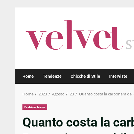
Skip
to
content
Home
Tendenze
Chicche di Stile
Interviste
Home
2023
Agosto
23
Quanto costa la carbonara della
Fashion News
Quanto costa la car