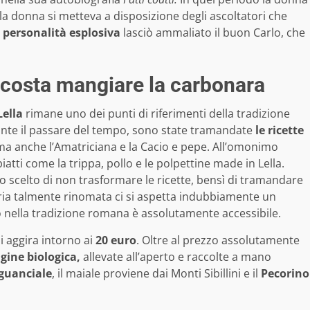
 la donna si metteva a disposizione degli ascoltatori che
 personalità esplosiva
lasciò ammaliato il buon Carlo, che
o costa mangiare la carbonara
Lella
rimane uno dei punti di riferimenti della tradizione
tante il passare del tempo, sono state tramandate
le ricette
a anche l’Amatriciana e la Cacio e pepe. All’omonimo
atti come la trippa, pollo e le polpettine made in Lella.
no scelto di non trasformare le ricette, bensì di tramandare
oria talmente rinomata ci si aspetta indubbiamente un
o nella tradizione romana è assolutamente accessibile.
si aggira intorno ai
20 euro
. Oltre al prezzo assolutamente
igine biologica,
allevate all’aperto e raccolte a mano
guanciale
, il maiale proviene dai Monti Sibillini e il
Pecorino