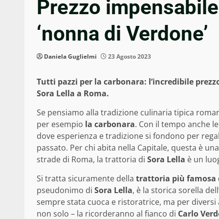
Prezzo impensabile p
‘nonna di Verdone’
Daniela Guglielmi
23 Agosto 2023
Tutti pazzi per la carbonara: l’incredibile prezz
Sora Lella a Roma.
Se pensiamo alla tradizione culinaria tipica roman
per esempio
la carbonara
. Con il tempo anche l
dove esperienza e tradizione si fondono per regal
passato. Per chi abita nella Capitale, questa è un
strade di Roma, la trattoria di
Sora Lella
è un luo
Si tratta sicuramente della
trattoria più famosa
pseudonimo di
Sora Lella
, è la storica sorella de
sempre stata cuoca e ristoratrice, ma per diversi 
non solo – la ricorderanno al fianco di
Carlo Verd