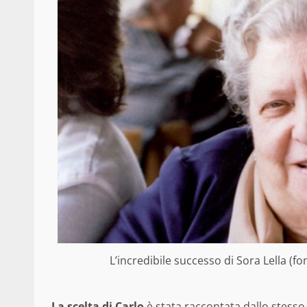
L’incredibile successo di Sora Lella (font
La scelta di Carlo
è stata raccontata dallo stesso