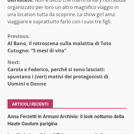
dell’estate.
Non è detto che mamma Ilary non abbia
organizzato per loro un altro magnifico viaggio in
una location tutta da scoprire. La show girl ama
viaggiare e soprattutto farlo con i suoi tre figli.
Continue
Previous:
Al Bano, il retroscena sulla malattia di Toto
Reading
Cutugno: “5 mesi di vita”
Next:
Carola e Federico, perché si sono lasciati:
spuntano i (veri) motivi dei protagonisti di
Uomini e Donne
ARTICOLI RECENTI
Anna Ferzetti in Armani Archivio: il look notturno della
Haute Couture parigina