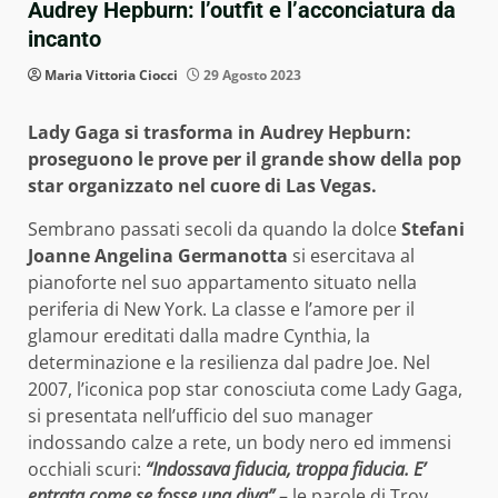
Audrey Hepburn: l’outfit e l’acconciatura da
incanto
Maria Vittoria Ciocci
29 Agosto 2023
Lady Gaga si trasforma in Audrey Hepburn:
proseguono le prove per il grande show della pop
star organizzato nel cuore di Las Vegas.
Sembrano passati secoli da quando la dolce
Stefani
Joanne Angelina Germanotta
si esercitava al
pianoforte nel suo appartamento situato nella
periferia di New York. La classe e l’amore per il
glamour ereditati dalla madre Cynthia, la
determinazione e la resilienza dal padre Joe. Nel
2007, l’iconica pop star conosciuta come Lady Gaga,
si presentata nell’ufficio del suo manager
indossando calze a rete, un body nero ed immensi
occhiali scuri:
“Indossava fiducia, troppa fiducia. E’
entrata come se fosse una diva”
– le parole di Troy