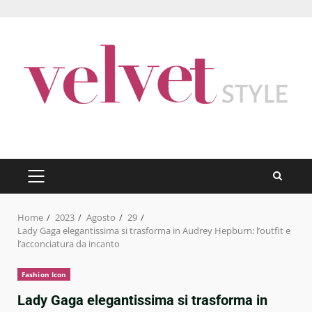
Skip
to
content
PRIMARY
MENU
Home
2023
Agosto
29
Lady Gaga elegantissima si trasforma in Audrey Hepburn: l’outfit e
l’acconciatura da incanto
Fashion Icon
Lady Gaga elegantissima si trasforma in