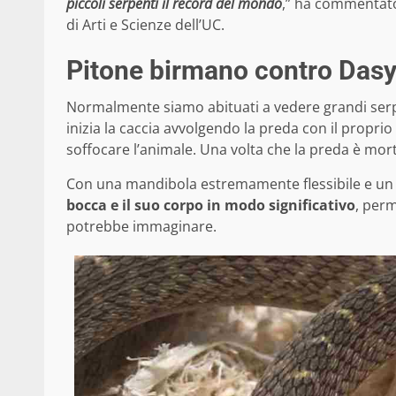
piccoli serpenti il record del mondo
,” ha commentato 
di Arti e Scienze dell’UC.
Pitone birmano contro Dasyp
Normalmente siamo abituati a vedere grandi ser
inizia la caccia avvolgendo la preda con il propr
soffocare l’animale. Una volta che la preda è mor
Con una mandibola estremamente flessibile e un co
bocca e il suo corpo in modo significativo
, perm
potrebbe immaginare.