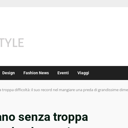
Design
Fashion News
Eventi
Viaggi
a troppa difficoltà: il suo record nel mangiare una preda di grandissime dim
mano senza troppa