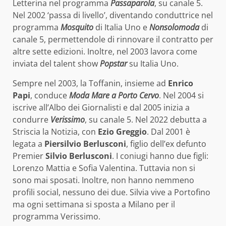
Letterina nel programma
Passaparola
, su canale 5.
Nel 2002 ‘passa di livello’, diventando conduttrice nel
programma
Mosquito
di Italia Uno e
Nonsolomoda
di
canale 5, permettendole di rinnovare il contratto per
altre sette edizioni. Inoltre, nel 2003 lavora come
inviata del talent show
Popstar
su Italia Uno.
Sempre nel 2003, la Toffanin, insieme ad
Enrico
Papi
, conduce
Moda Mare a Porto Cervo
. Nel 2004 si
iscrive all’Albo dei Giornalisti e dal 2005 inizia a
condurre
Verissimo
, su canale 5. Nel 2022 debutta a
Striscia la Notizia, con
Ezio Greggio
. Dal 2001 è
legata a
Piersilvio Berlusconi
, figlio dell’ex defunto
Premier
Silvio Berlusconi
. I coniugi hanno due figli:
Lorenzo Mattia e Sofia Valentina. Tuttavia non si
sono mai sposati. Inoltre, non hanno nemmeno
profili social, nessuno dei due. Silvia vive a Portofino
ma ogni settimana si sposta a Milano per il
programma Verissimo.