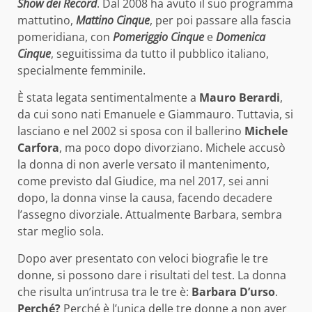
Show dei Record
. Dal 2008 ha avuto il suo programma
mattutino,
Mattino Cinque
, per poi passare alla fascia
pomeridiana, con
Pomeriggio Cinque
e
Domenica
Cinque
, seguitissima da tutto il pubblico italiano,
specialmente femminile.
È stata legata sentimentalmente a
Mauro Berardi
,
da cui sono nati Emanuele e Giammauro. Tuttavia, si
lasciano e nel 2002 si sposa con il ballerino
Michele
Carfora
, ma poco dopo divorziano. Michele accusò
la donna di non averle versato il mantenimento,
come previsto dal Giudice, ma nel 2017, sei anni
dopo, la donna vinse la causa, facendo decadere
l’assegno divorziale. Attualmente Barbara, sembra
star meglio sola.
Dopo aver presentato con veloci biografie le tre
donne, si possono dare i risultati del test. La donna
che risulta un’intrusa tra le tre è:
Barbara D’urso
.
Perché?
Perché è l’unica delle tre donne a non aver