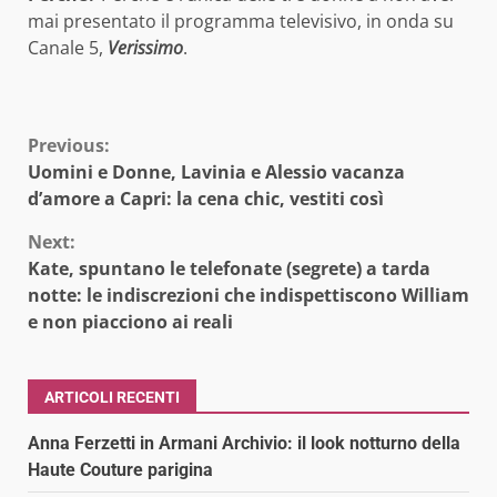
mai presentato il programma televisivo, in onda su
Canale 5,
Verissimo
.
Continue
Previous:
Uomini e Donne, Lavinia e Alessio vacanza
Reading
d’amore a Capri: la cena chic, vestiti così
Next:
Kate, spuntano le telefonate (segrete) a tarda
notte: le indiscrezioni che indispettiscono William
e non piacciono ai reali
ARTICOLI RECENTI
Anna Ferzetti in Armani Archivio: il look notturno della
Haute Couture parigina