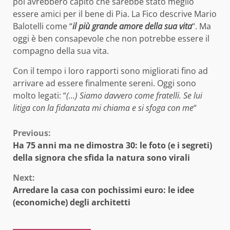
poi avrebbero capito che sarebbe stato meglio
essere amici per il bene di Pia. La Fico descrive Mario
Balotelli come “
il più grande amore della sua vita
“. Ma
oggi è ben consapevole che non potrebbe essere il
compagno della sua vita.
Con il tempo i loro rapporti sono migliorati fino ad
arrivare ad essere finalmente sereni. Oggi sono
molto legati: “
(…) Siamo davvero come fratelli. Se lui
litiga con la fidanzata mi chiama e si sfoga con me
“
Continue
Previous:
Ha 75 anni ma ne dimostra 30: le foto (e i segreti)
Reading
della signora che sfida la natura sono virali
Next:
Arredare la casa con pochissimi euro: le idee
(economiche) degli architetti