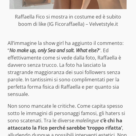
Raffaella Fico si mostra in costume ed è subito
boom di like (IG Ficoraffaella) – Velvetstyle.it
All’immagine la show girl ha aggiunto il commento:
“
No make up, only Sea and salt. What else?
“. Ed
effettivamente come si vede dalla foto, Raffaella è
davvero senza trucco. La foto ha lasciato la
stragrande maggioranza dei suoi followers senza
parole. In tantissimi si sono complimentati per la
perfetta forma fisica di Raffaella e per quanto sia
sensuale.
Non sono mancate le critiche. Come capita spesso
sotto le immagini di personaggi famosi, gli haters si
sono scatenati. Tra le diverse
malelingue
c’è chi ha
attaccato la Fico perché sarebbe ‘troppo rifatta’
,
alludendo dunque a possibili interventi estetici. Non