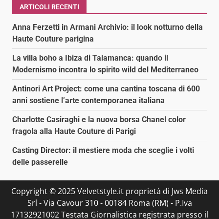
ARTICOLI RECENTI
Anna Ferzetti in Armani Archivio: il look notturno della
Haute Couture parigina
La villa boho a Ibiza di Talamanca: quando il
Modernismo incontra lo spirito wild del Mediterraneo
Antinori Art Project: come una cantina toscana di 600
anni sostiene l’arte contemporanea italiana
Charlotte Casiraghi e la nuova borsa Chanel color
fragola alla Haute Couture di Parigi
Casting Director: il mestiere moda che sceglie i volti
delle passerelle
Copyright © 2025 Velvetstyle.it proprietà di Jws Media
Srl - Via Cavour 310 - 00184 Roma (RM) - P.Iva
17132921002 Testata Giornalistica registrata presso il