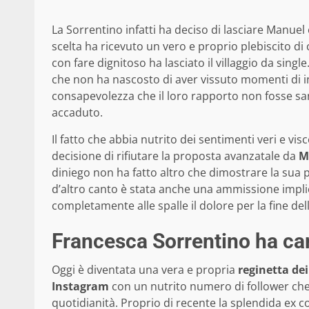
La Sorrentino infatti ha deciso di lasciare Manuel 
scelta ha ricevuto un vero e proprio plebiscito d
con fare dignitoso ha lasciato il villaggio da sin
che non ha nascosto di aver vissuto momenti di int
consapevolezza che il loro rapporto non fosse sa
accaduto.
Il fatto che abbia nutrito dei sentimenti veri e vi
decisione di rifiutare la proposta avanzatale da
M
diniego non ha fatto altro che dimostrare la sua p
d’altro canto è stata anche una ammissione implici
completamente alle spalle il dolore per la fine del
Francesca Sorrentino ha cam
Oggi è diventata una vera e propria
reginetta dei
Instagram
con un nutrito numero di follower che
quotidianità. Proprio di recente la splendida ex 