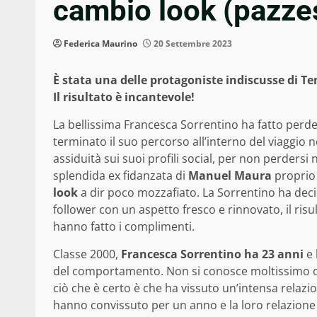
cambio look (pazze
Federica Maurino
20 Settembre 2023
È stata una delle protagoniste indiscusse di T
Il risultato è incantevole!
La bellissima Francesca Sorrentino ha fatto perdere
terminato il suo percorso all’interno del viaggio 
assiduità sui suoi profili social, per non perders
splendida ex fidanzata di
Manuel Maura
proprio 
look
a dir poco mozzafiato. La Sorrentino ha deci
follower con un aspetto fresco e rinnovato, il ris
hanno fatto i complimenti.
Classe 2000,
Francesca Sorrentino ha 23 anni
e 
del comportamento. Non si conosce moltissimo circ
ciò che è certo è che ha vissuto un’intensa relaz
hanno convissuto per un anno e la loro relazione è