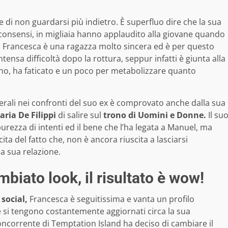
e di non guardarsi più indietro. È superfluo dire che la sua
i consensi, in migliaia hanno applaudito alla giovane quando
gle. Francesca è una ragazza molto sincera ed è per questo
ensa difficoltà dopo la rottura, seppur infatti è giunta alla
no, ha faticato e un poco per metabolizzare quanto
scerali nei confronti del suo ex è comprovato anche dalla sua
aria De Filippi
di salire sul
trono di Uomini e Donne.
Il su
urezza di intenti ed il bene che l’ha legata a Manuel, ma
ta del fatto che, non è ancora riuscita a lasciarsi
la sua relazione.
biato look, il risultato è wow!
 social,
Francesca è seguitissima e vanta un profilo
 si tengono costantemente aggiornati circa la sua
concorrente di Temptation Island ha deciso di cambiare il