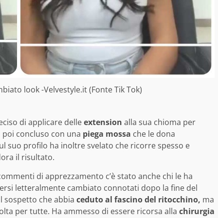
iato look -Velvestyle.it (Fonte Tik Tok)
eciso di applicare delle
extension
alla sua chioma per
a poi concluso con una
piega mossa
che le dona
ul suo profilo ha inoltre svelato che ricorre spesso e
ra il risultato.
i commenti di apprezzamento c’è stato anche chi le ha
sersi letteralmente cambiato connotati dopo la fine del
il sospetto che abbia
ceduto al fascino del ritocchino,
ma
volta per tutte. Ha ammesso di essere ricorsa alla
chirurgia