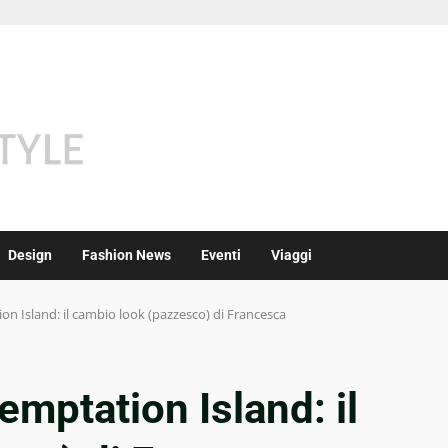
Design
Fashion News
Eventi
Viaggi
n Island: il cambio look (pazzesco) di Francesca
mptation Island: il