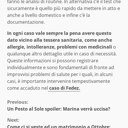
fanno le analisi di routine. In alternativa c’è il test che
sicuramente è quello più rapido da mettere in atto e
anche a livello domestico e infine c’è la
documentazione.
In ogni caso vale sempre la pena avere questo
dato vicino alla tessera sanitaria, come anche
allergie, intolleranze, problemi con medicinali
o
qualunque altro dettaglio utile in caso di necessità.
Queste informazioni si possono registrare
individualmente e sono fondamentali di fronte ad
improvvisi problemi di salute per i quali, in alcuni
casi, è importante intervenire tempestivamente
come accaduto nel
caso di Fedez.
Continue
Previous:
Un Posto al Sole spoiler: Marina verrà uccisa?
Reading
Next:
Come ci si veste ad un matrimonio a Ottobre: