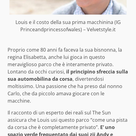
Louis e il costo della sua prima macchinina (IG
Princeandprincessofwales) – Velvetstyle.it
Proprio come 80 anni fa faceva la sua bisnonna, la
regina Elisabetta, anche lui gioca in questo
meraviglioso parco che è interamente privato.
Lontano da occhi curiosi,
il principino sfreccia sulla
sua automobilina da corsa
, divertendosi
moltissimo. Una passione che ha preso dal nonno
Carlo, che da piccolo amava giocare con le
macchine.
Il racconto di un esperto dei reali sul The Sun
assicura che Louis usi questo parco “come una pista
da corsa che è completamente privato”.
E’ uno
spazio verde frequentato dai suoi zii Andy e