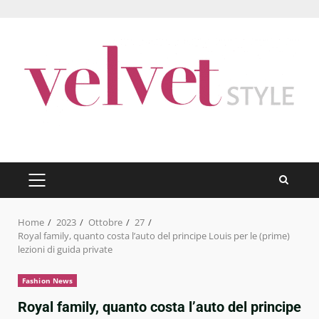
Skip
to
content
PRIMARY
MENU
Home
2023
Ottobre
27
Royal family, quanto costa l’auto del principe Louis per le (prime)
lezioni di guida private
Fashion News
Royal family, quanto costa l’auto del principe