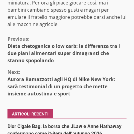
miniatura. Per ora gli piace giocare così, ma i
bambini cambiano spesso gusti e magari per
emulare il fratello maggiore potrebbe darsi anche lui
alle macchine agricole.
Continue
Previous:
Dieta chetogenica o low carb: la differenza tra i
Reading
due piani alimentari super dimagranti che
stanno spopolando
Next:
Aurora Ramazzotti agli HQ di Nike New York:
sarà testimonial di un progetto che mette
insieme autostima e sport
ARTICOLI RECENTI
Dior Cigale Bag: la borsa che JLaw e Anne Hathaway
confermano come it-item dell’autunno 2026