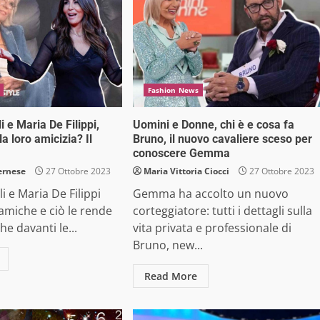
Fashion News
i e Maria De Filippi,
Uomini e Donne, chi è e cosa fa
a loro amicizia? Il
Bruno, il nuovo cavaliere sceso per
conoscere Gemma
ernese
27 Ottobre 2023
Maria Vittoria Ciocci
27 Ottobre 2023
li e Maria De Filippi
Gemma ha accolto un nuovo
amiche e ciò le rende
corteggiatore: tutti i dettagli sulla
he davanti le...
vita privata e professionale di
Bruno, new...
Read More