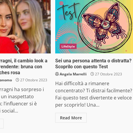
LifeStyle
ragni, il cambio look a
Sei una persona attenta o distratta?
rendente: bruna con
Scoprilo con questo Test
ches rosa
Angela Marrelli
27 Ottobre 2023
uonomo
27 Ottobre 2023
Hai difficoltà a rimanere
rragni ha sorpreso i
concentrato? Ti distrai facilmente?
 un inaspettato
Fai questo test divertente e veloce
: l’influencer si è
per scoprirlo! Una...
social...
Read More