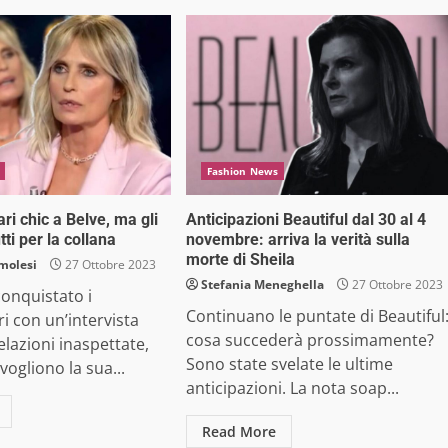
Fashion News
ari chic a Belve, ma gli
Anticipazioni Beautiful dal 30 al 4
tti per la collana
novembre: arriva la verità sulla
morte di Sheila
molesi
27 Ottobre 2023
Stefania Meneghella
27 Ottobre 2023
conquistato i
Continuano le puntate di Beautiful
ri con un’intervista
cosa succederà prossimamente?
elazioni inaspettate,
Sono state svelate le ultime
vogliono la sua...
anticipazioni. La nota soap...
Read More