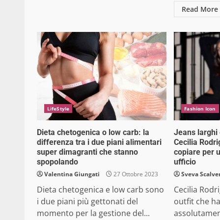
Read More
LifeStyle
Fashion Icon
Dieta chetogenica o low carb: la
Jeans larghi e
differenza tra i due piani alimentari
Cecilia Rodri
super dimagranti che stanno
copiare per 
spopolando
ufficio
Valentina Giungati
27 Ottobre 2023
Sveva Scalve
Dieta chetogenica e low carb sono
Cecilia Rodr
i due piani più gettonati del
outfit che ha
momento per la gestione del...
assolutamen