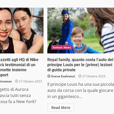
Fashion News
zotti agli HQ di Nike
Royal family, quanto costa l’auto del
rà testimonial di un
principe Louis per le (prime) lezioni
 mette insieme
di guida private
sport
Sveva Scalvenzi
27 Ottobre 2023
Vincenzo
27 Ottobre 2023
Il principe Louis ha una sua piccola
getto di Aurora
auto da corsa con la quale giocare
ascia tutti senza
in un gigantesco...
cosa fa a New York?
Read More