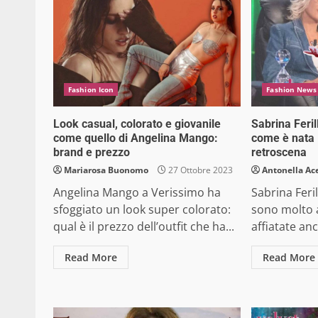
Fashion Icon
Fashion News
Look casual, colorato e giovanile
Sabrina Ferill
come quello di Angelina Mango:
come è nata l
brand e prezzo
retroscena
Mariarosa Buonomo
27 Ottobre 2023
Antonella Ac
Angelina Mango a Verissimo ha
Sabrina Feril
sfoggiato un look super colorato:
sono molto 
qual è il prezzo dell’outfit che ha...
affiatate anc
Read More
Read More