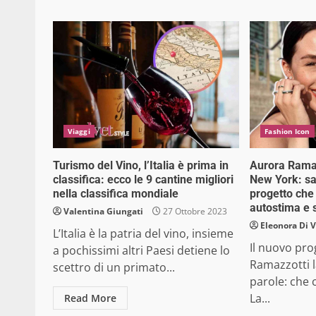
Viaggi
Fashion Icon
Turismo del Vino, l’Italia è prima in
Aurora Ramaz
classifica: ecco le 9 cantine migliori
New York: sa
nella classifica mondiale
progetto che
autostima e 
Valentina Giungati
27 Ottobre 2023
Eleonora Di 
L’Italia è la patria del vino, insieme
Il nuovo pro
a pochissimi altri Paesi detiene lo
Ramazzotti l
scettro di un primato...
parole: che 
La...
Read More