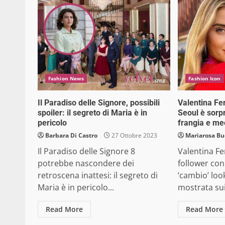
Fashion News
Fashion Icon
Il Paradiso delle Signore, possibili
Valentina Fer
spoiler: il segreto di Maria è in
Seoul è sorp
pericolo
frangia e me
Barbara Di Castro
27 Ottobre 2023
Mariarosa B
Il Paradiso delle Signore 8
Valentina Fe
potrebbe nascondere dei
follower con
retroscena inattesi: il segreto di
‘cambio’ look
Maria è in pericolo...
mostrata sui 
Read More
Read More