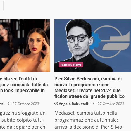
Fashion News
 blazer, l’outfit di
Pier Silvio Berlusconi, cambia di
guez conquista tutti: da
nuovo la programmazione
un look impeccabile in
Mediaset: rinviate nel 2024 due
fiction attese dal grande pubblico
nzi
27 Ottobre 2023
Angela Robustelli
27 Ottobre 2023
iguez ha sfoggiato un
Mediaset, cambia tutto nella
 subito colpito tutti,
programmazione autunnale:
te da copiare per chi
arriva la decisione di Pier Silvio