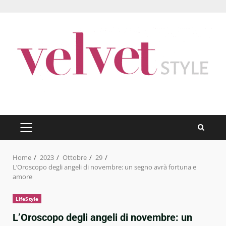
Skip
to
content
PRIMARY
MENU
Home
2023
Ottobre
29
L’Oroscopo degli angeli di novembre: un segno avrà fortuna e
amore
LifeStyle
L’Oroscopo degli angeli di novembre: un