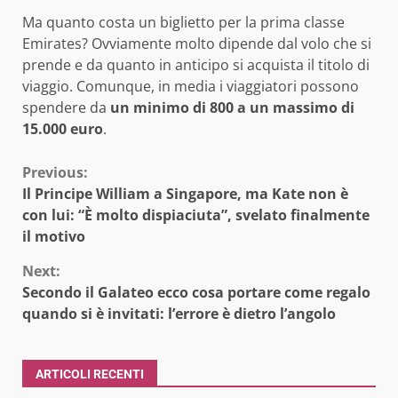
Ma quanto costa un biglietto per la prima classe
Emirates? Ovviamente molto dipende dal volo che si
prende e da quanto in anticipo si acquista il titolo di
viaggio. Comunque, in media i viaggiatori possono
spendere da
un minimo di 800 a un massimo di
15.000 euro
.
Continue
Previous:
Il Principe William a Singapore, ma Kate non è
Reading
con lui: “È molto dispiaciuta”, svelato finalmente
il motivo
Next:
Secondo il Galateo ecco cosa portare come regalo
quando si è invitati: l’errore è dietro l’angolo
ARTICOLI RECENTI