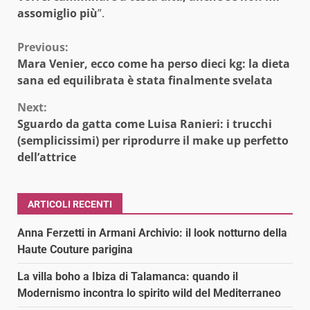
assomiglio più
”.
Continue
Previous:
Mara Venier, ecco come ha perso dieci kg: la dieta
Reading
sana ed equilibrata è stata finalmente svelata
Next:
Sguardo da gatta come Luisa Ranieri: i trucchi
(semplicissimi) per riprodurre il make up perfetto
dell’attrice
ARTICOLI RECENTI
Anna Ferzetti in Armani Archivio: il look notturno della
Haute Couture parigina
La villa boho a Ibiza di Talamanca: quando il
Modernismo incontra lo spirito wild del Mediterraneo