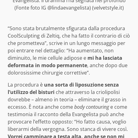
Evangelista. Il dramma l’ha segnata nel profondo
(Fonte foto IG @lindaevangelista) (velvetstyle.it)
“Sono stata brutalmente sfigurata dalla procedura
CoolSculpting di Zeltiq, che ha fatto il contrario di ciò
che prometteva”, scrive in un lungo messaggio per
poi entrare nel dettaglio: “Ha aumentato, non
diminuito, le mie cellule adipose e
mi ha lasciata
deformata in modo permanente
, anche dopo due
dolorosissime chirurgie correttive”.
La procedura è
una sorta di liposuzione senza
l’utilizzo del bisturi
che attraverso la criolipolisi
dovrebbe – almeno in teoria – eliminare il grasso in
eccesso. È nota anche come
body contouring
e come
testimonia il racconto della Evangelista può anche
provocare l’effetto opposto: “Ho fatto causa, voglio
liberarmi della vergogna. Sono stanca di vivere così.
Vorrei camminare a testa alta, anche se non mi