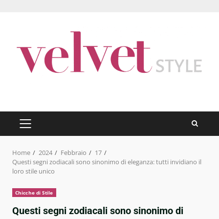
Skip
to
content
PRIMARY
MENU
Home
2024
Febbraio
17
Questi segni zodiacali sono sinonimo di eleganza: tutti invidiano il
loro stile unico
Chicche di Stile
Questi segni zodiacali sono sinonimo di