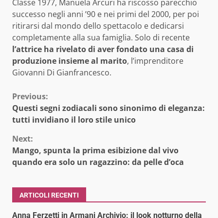
Classe 1977, Manuela Arcuri ha riscosso parecchio
successo negli anni ’90 e nei primi del 2000, per poi
ritirarsi dal mondo dello spettacolo e dedicarsi
completamente alla sua famiglia. Solo di recente
l’attrice ha rivelato di aver fondato una casa di
produzione insieme al marito
, l’imprenditore
Giovanni Di Gianfrancesco.
Continue
Previous:
Questi segni zodiacali sono sinonimo di eleganza:
Reading
tutti invidiano il loro stile unico
Next:
Mango, spunta la prima esibizione dal vivo
quando era solo un ragazzino: da pelle d’oca
ARTICOLI RECENTI
Anna Ferzetti in Armani Archivio: il look notturno della