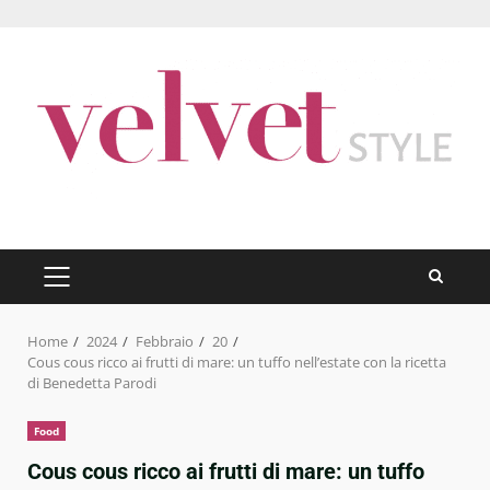
Skip
to
content
PRIMARY
MENU
Home
2024
Febbraio
20
Cous cous ricco ai frutti di mare: un tuffo nell’estate con la ricetta
di Benedetta Parodi
Food
Cous cous ricco ai frutti di mare: un tuffo