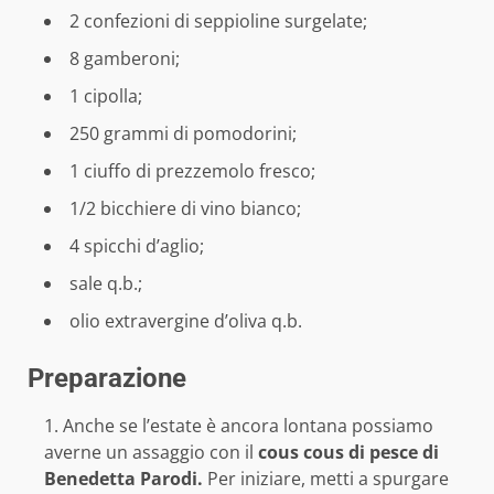
2 confezioni di seppioline surgelate;
8 gamberoni;
1 cipolla;
250 grammi di pomodorini;
1 ciuffo di prezzemolo fresco;
1/2 bicchiere di vino bianco;
4 spicchi d’aglio;
sale q.b.;
olio extravergine d’oliva q.b.
Preparazione
Anche se l’estate è ancora lontana possiamo
averne un assaggio con il
cous cous di pesce di
Benedetta Parodi.
Per iniziare, metti a spurgare