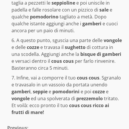
taglia a pezzetti le
seppioline
e poi uniscile in
padella e falle rosolare con un pizzico di
sale
e
qualche
pomodorino
tagliato a metà. Dopo
qualche istante aggiungi anche i
gamberi
e cuoci
ancora per un paio di minuti.
A questo punto, sguscia una parte delle
vongole
e delle
cozze
e travasa il
sughetto
di cottura in
una scodella. Aggiungi anche la
bisque di gamberi
e versaci dentro il
cous cous
per farlo rinvenire.
Basteranno circa 5 minuti.
Infine, vai a comporre il tuo
cous cous
. Sgranalo
e travasalo in un vassoio da portata unendo
gamberi
,
seppie
e
pomodorini
e poi
cozze
e
vongole
ed una spolverata di
prezzemolo
tritato.
Et voilà: ecco pronto il tuo
cous cous ricco ai
frutti di mare!
Previous: