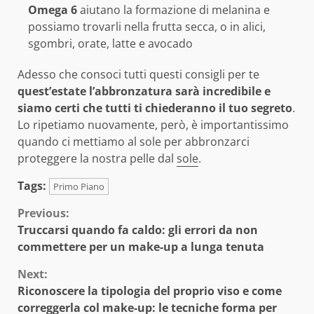
Omega 6
aiutano la formazione di melanina e
possiamo trovarli nella frutta secca, o in alici,
sgombri, orate, latte e avocado
Adesso che consoci tutti questi consigli per te
quest’estate l’abbronzatura sarà incredibile e
siamo certi che tutti ti chiederanno il tuo segreto
.
Lo ripetiamo nuovamente, però, è importantissimo
quando ci mettiamo al sole per abbronzarci
proteggere la nostra pelle dal
sole
.
Tags:
Primo Piano
Continue
Previous:
Truccarsi quando fa caldo: gli errori da non
Reading
commettere per un make-up a lunga tenuta
Next:
Riconoscere la tipologia del proprio viso e come
correggerla col make-up: le tecniche forma per