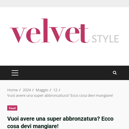
Skip
to
content
PRIMARY
MENU
Home
2024
Maggio
12
Vuoi avere una super abbronzatura? Ecco cosa devi mangiare!
Food
Vuoi avere una super abbronzatura? Ecco
cosa devi mangiare!