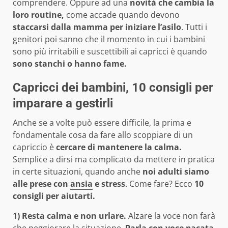
comprendere. Oppure ad una
novità che cambia la
loro routine,
come accade quando devono
staccarsi dalla mamma per iniziare l’asilo
. Tutti i
genitori poi sanno che il momento in cui i bambini
sono più irritabili e suscettibili ai capricci è quando
sono stanchi o hanno fame.
Capricci dei bambini, 10 consigli per
imparare a gestirli
Anche se a volte può essere difficile, la prima e
fondamentale cosa da fare allo scoppiare di un
capriccio è
cercare di mantenere la calma.
Semplice a dirsi ma complicato da mettere in pratica
in certe situazioni, quando anche
noi adulti siamo
alle prese con
ansia
e stress
. Come fare? Ecco
10
consigli per aiutarti.
1) Resta calma e non urlare.
Alzare la voce non farà
che peggiorare la situazione.
Parla con voce pacata