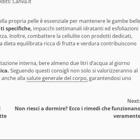
dits: Canva.it
 della propria pelle è essenziale per mantenere le gambe bell
ti specifiche,
impacchi settimanali idratanti ed esfoliazioni
za. Inoltre, combattere la cellulite con prodotti dedicati,
a dieta equilibrata ricca di frutta e verdura contribuiscono
tazione interna, bere almeno due litri d’acqua al giorno
ica.
Seguendo questi consigli non solo si valorizzeranno al
 anche alla
salute generale del corpo,
garantendosi uno
Next
i
Non riesci a dormire? Ecco i rimedi che funzionan
tte
verament