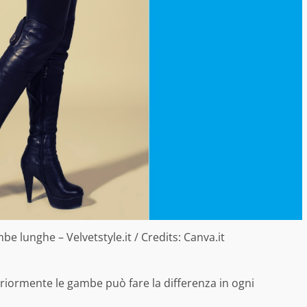
e lunghe – Velvetstyle.it / Credits: Canva.it
teriormente le gambe può fare la differenza in ogni