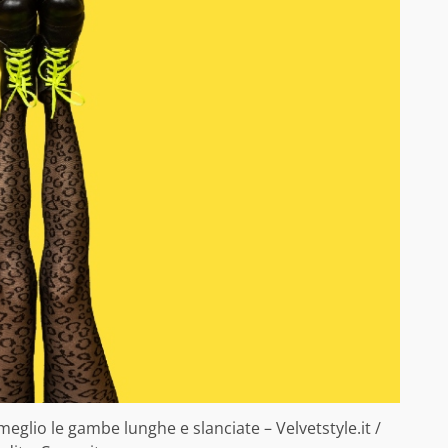
 meglio le gambe lunghe e slanciate – Velvetstyle.it /