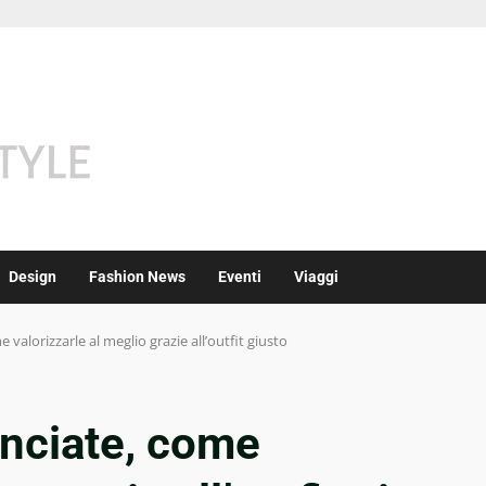
Design
Fashion News
Eventi
Viaggi
valorizzarle al meglio grazie all’outfit giusto
nciate, come