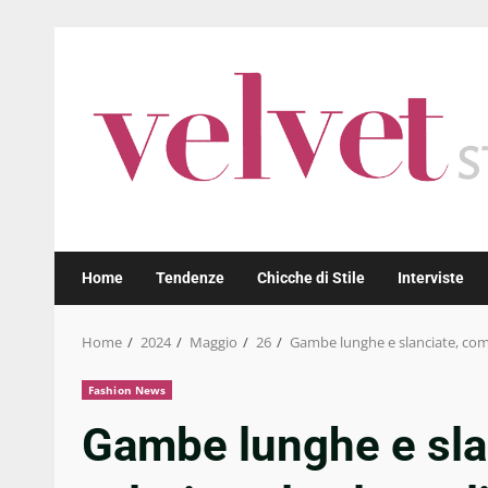
Skip
to
content
Home
Tendenze
Chicche di Stile
Interviste
Home
2024
Maggio
26
Gambe lunghe e slanciate, come 
Fashion News
Gambe lunghe e sla