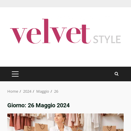
Skip
to
content
PRIMARY
MENU
Home
2024
Maggio
26
Giorno:
26 Maggio 2024