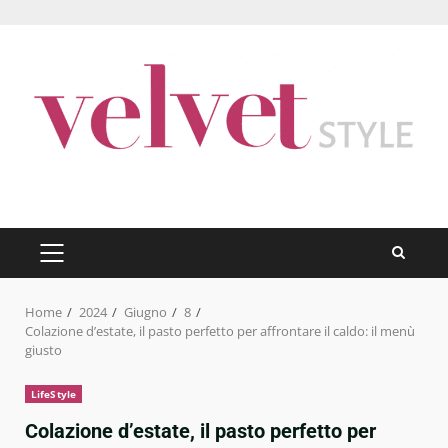
Skip
to
content
PRIMARY
MENU
Home
2024
Giugno
8
Colazione d’estate, il pasto perfetto per affrontare il caldo: il menù
giusto
LifeStyle
Colazione d’estate, il pasto perfetto per