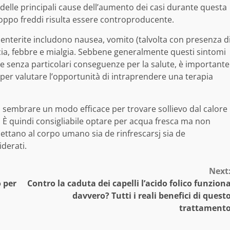
lle principali cause dell’aumento dei casi durante questa
troppo freddi risulta essere controproducente.
oenterite includono nausea, vomito (talvolta con presenza d
ncia, febbre e mialgia. Sebbene generalmente questi sintomi
 senza particolari conseguenze per la salute, è importante
per valutare l’opportunità di intraprendere una terapia
ò sembrare un modo efficace per trovare sollievo dal calore
. È quindi consigliabile optare per acqua fresca ma non
ettano al corpo umano sia de rinfrescarsj sia de
iderati.
Next
 per
Contro la caduta dei capelli l’acido folico funzion
davvero? Tutti i reali benefici di quest
trattament