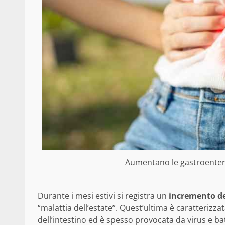
Aumentano le gastroenteriti
Durante i mesi estivi si registra un
incremento dei
“malattia dell’estate”. Quest’ultima è caratteriz
dell’intestino ed è spesso provocata da virus e batt