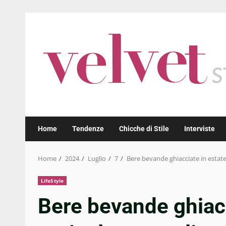
Skip
to
content
Home
Tendenze
Chicche di Stile
Interviste
Home
2024
Luglio
7
Bere bevande ghiacciate in estate 
LifeStyle
Bere bevande ghiacc