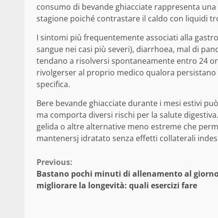
consumo di bevande ghiacciate rappresenta una de
stagione poiché contrastare il caldo con liquidi 
I sintomi più frequentemente associati alla gastr
sangue nei casi più severi), diarrhoea, mal di pa
tendano a risolversi spontaneamente entro 24 ore
rivolgerser al proprio medico qualora persistano 
specifica.
Bere bevande ghiacciate durante i mesi estivi pu
ma comporta diversi rischi per la salute digestiva
gelida o altre alternative meno estreme che perm
mantenersj idratato senza effetti collaterali indes
Continue
Previous:
Bastano pochi minuti di allenamento al giorno
Reading
migliorare la longevità: quali esercizi fare