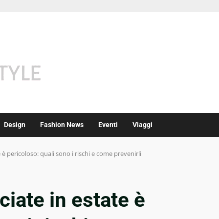
Design
Fashion News
Eventi
Viaggi
è pericoloso: quali sono i rischi e come prevenirli
iate in estate è