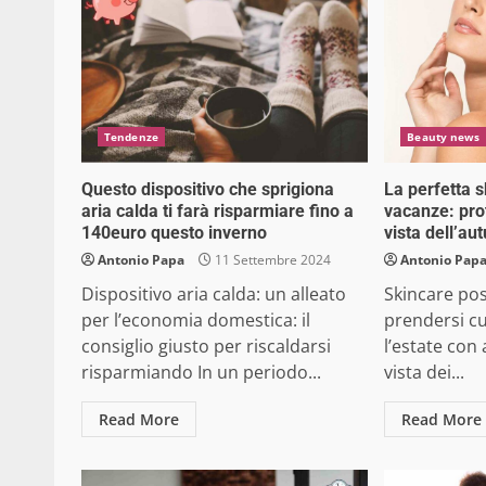
Tendenze
Beauty news
Questo dispositivo che sprigiona
La perfetta 
aria calda ti farà risparmiare fino a
vacanze: prot
140euro questo inverno
vista dell’au
Antonio Papa
11 Settembre 2024
Antonio Pap
Dispositivo aria calda: un alleato
Skincare po
per l’economia domestica: il
prendersi cu
consiglio giusto per riscaldarsi
l’estate con a
risparmiando In un periodo...
vista dei...
Read More
Read More