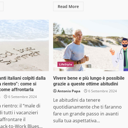
Read More
LifeStyle
ti italiani colpiti dalla
Vivere bene e più lungo è possibile
 rientro”: come si
grazie a queste ottime abitudini
come affrontarla
Antonio Papa
6 Settembre 2024
a
6 Settembre 2024
Le abitudini da tenere
rientro: il “male di
quotidianamente che ti faranno
 tutti i vacanzieri
fare un grande passo in avanti
affrontare il
sulla tua aspettativa...
ack-to-Work Blues...