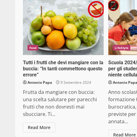
Food
LifeStyle
Tutti i frutti che devi mangiare con la
Scuola 2024/
buccia: “In tanti commettono questo
per gli studen
errore”
niente cellula
Antonio Papa
9 Settembre 2024
Antonio Pap
Frutta da mangiare con buccia:
Anno scolast
una scelta salutare per parecchi
formazione t
frutti che non dovresti mai
burocratica, 
sbucciare. Ti...
previste pe
annata...
Read More
Read More