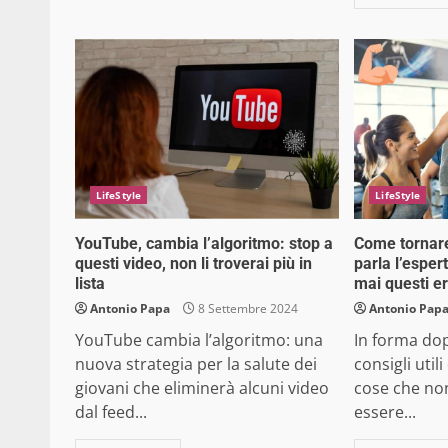
LifeStyle
LifeStyle
YouTube, cambia l’algoritmo: stop a
Come tornare
questi video, non li troverai più in
parla l’espe
lista
mai questi er
Antonio Papa
8 Settembre 2024
Antonio Pap
YouTube cambia l’algoritmo: una
In forma dop
nuova strategia per la salute dei
consigli util
giovani che eliminerà alcuni video
cose che no
dal feed...
essere...