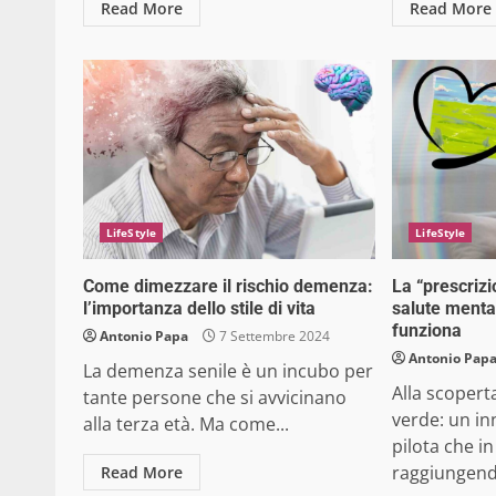
Read More
Read More
LifeStyle
LifeStyle
Come dimezzare il rischio demenza:
La “prescrizi
l’importanza dello stile di vita
salute menta
funziona
Antonio Papa
7 Settembre 2024
Antonio Pap
La demenza senile è un incubo per
Alla scopert
tante persone che si avvicinano
verde: un in
alla terza età. Ma come...
pilota che in
raggiungendo 
Read More