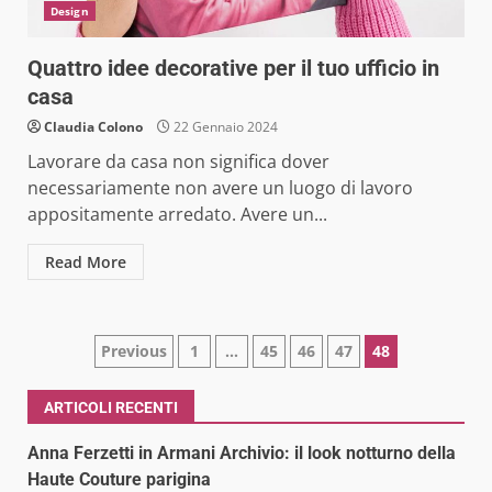
Design
Quattro idee decorative per il tuo ufficio in
casa
Claudia Colono
22 Gennaio 2024
Lavorare da casa non significa dover
necessariamente non avere un luogo di lavoro
appositamente arredato. Avere un...
Read More
Paginazione
Previous
1
…
45
46
47
48
degli
ARTICOLI RECENTI
articoli
Anna Ferzetti in Armani Archivio: il look notturno della
Haute Couture parigina